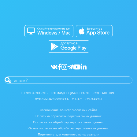
Контакт-центр
Коробочная версия
Отзывы
Мобильное приложение
Автоматизация
Битрикс24 для Энтерпрайз
Приложение для Windows и Mac
Совместная работа
Битрикс24 Маркет
Кибербезопасность
Разработчикам приложений
Все статьи
БЕЗОПАСНОСТЬ
КОНФИДЕНЦИАЛЬНОСТЬ
СОГЛАШЕНИЕ
ПУБЛИЧНАЯ ОФЕРТА
О НАС
КОНТАКТЫ
Соглашение об использовании сайта
Политика обработки персональных данных
Согласие на обработку персональных данных
Отзыв согласия на обработку персональных данных
Поручение для конечного пользователя