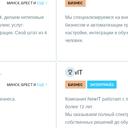
МИНСК
,
БРЕСТ
И
ЕЩЕ 1
БИЗНЕС
нтернет
4, делаем нетиповые
Мы специализируемся на вн
алтинговые и
лекс услуг:
бизнесом и автоматизации п
вленческие услуги
рация. Свой штат из 4
настройке, интеграции и обу
урные события, спорт,
человек.
бизнес
стика
ль, лес, деревообработка
NewIT
я развития бизнеса
цина и фармацевтика
МИНСК
,
БРЕСТ
И
ЕЩЕ 1
БИЗНЕС
ЭНТЕРПРАЙЗ
ллургия
изнеса.
Компания NewIT работает с 
более 12 лет
 одежда, аксессуары,
Мы оказываем полный спектр 
ь
собственных решений до обу
, газ