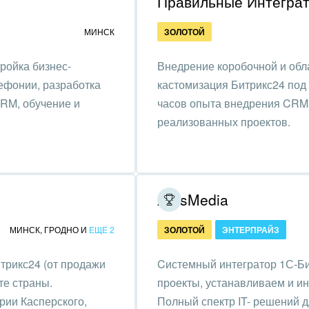
Правильные Интегра
ственно-политические
низации
МИНСК
ЗОЛОТОЙ
на, безопасность
ройка бизнес-
Внедрение коробочной и обл
ышленность
ефонии, разработка
кастомизация Битрикс24 под 
CRM, обучение и
часов опыта внедрения CRM 
 издательства,
реализованных проектов.
вочники
хование
тельство, ремонт и
ArtisMedia
оустройство
МИНСК
,
ГРОДНО
И
ЕЩЕ 2
ЗОЛОТОЙ
ЭНТЕРПРАЙЗ
спорт, Авиация,
бизнес
итрикс24 (от продажи
Cистемный интегратор 1С-Би
оустройство
те страны.
проекты, устанавливаем и и
ии Касперского,
Полный спектр IT- решений д