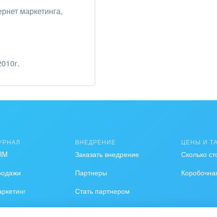
ернет маркетинга,
010г.
УРНАЛ
ВНЕДРЕНИЕ
ЦЕНЫ И Т
RM
Заказать внедрение
Сколько ст
родажи
Партнеры
Коробочна
ркетинг
Стать партнером
ейросети
Битрикс24 для Энтерпрайз