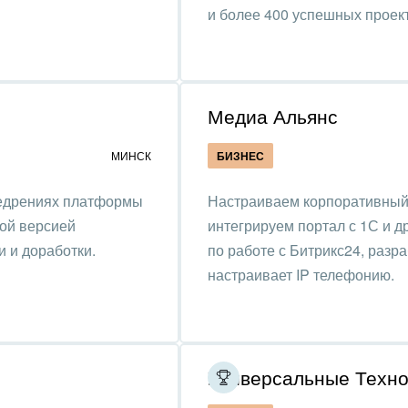
та, фитнес, спорт
и более 400 успешных проек
аркетинг, реклама,
и пищевая
ышленность
Медиа Альянс
авки, семинары,
МИНСК
БИЗНЕС
еренции
недрениях платформы
Настраиваем корпоративный
одобывающая отрасль
ной версией
интегрируем портал с 1С и д
, туризм и отдых
 и доработки.
по работе с Битрикс24, разр
настраивает IP телефонию.
товление памятников и
риальных комплексов
стиционный бизнес
Универсальные Техно
ьер, дизайн, декор