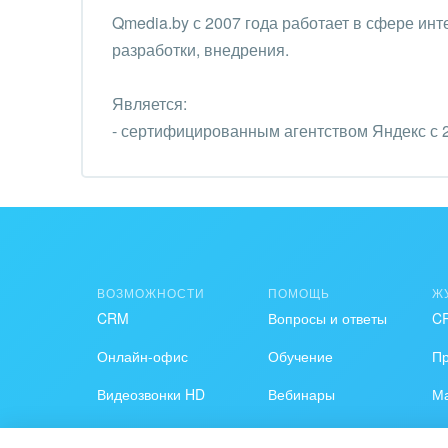
Qmedia.by с 2007 года работает в сфере инт
разработки, внедрения.
Является:
- сертифицированным агентством Яндекс с 2
- Google Premium Partner в Беларуси
ВОЗМОЖНОСТИ
ПОМОЩЬ
Ж
CRM
Вопросы и ответы
C
Онлайн-офис
Обучение
П
Видеозвонки HD
Вебинары
Ма
Задачи и Проекты
Журнал Битрикс24
Н