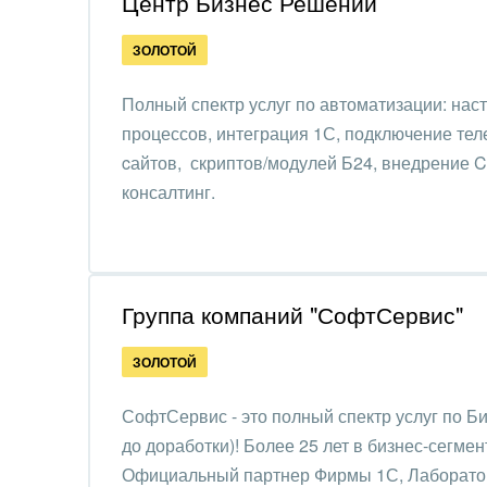
Центр Бизнес Решений
Обще
Интернет-магазин и CRM
орга
ЗОЛОТОЙ
Крупные корпоративные
Охра
внедрения
Полный спектр услуг по автоматизации: наст
Пром
процессов, интеграция 1С, подключение тел
Внедрение для медицины
cайтов, скриптов/модулей Б24, внедрение 
СМИ,
Внедрение для
консалтинг.
спра
гос.организаций
Стра
Внедрение онлайн-
продаж
Строи
Группа компаний "СофтСервис"
благ
Внедрение онлайн-офиса
ЗОЛОТОЙ
/ Интранета
Тран
авто
СофтСервис - это полный спектр услуг по Б
Труд
до доработки)! Более 25 лет в бизнес-сегмен
Официальный партнер Фирмы 1С, Лаборатор