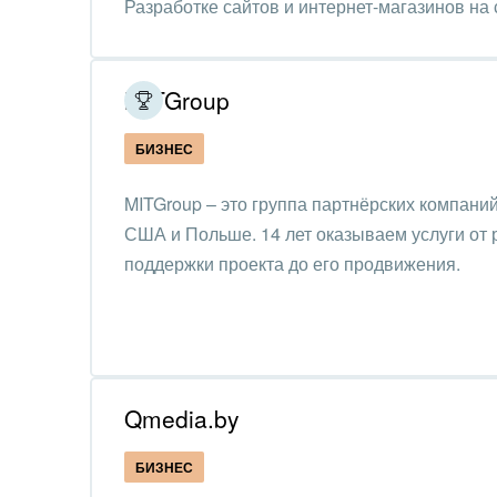
Разработке сайтов и интернет-магазинов на с
Разработке чат-ботов
Обор
Продвижению и поддержке
Поли
MITGroup
Риту
БИЗНЕС
Рынк
MITGroup – это группа партнёрских компаний
США и Польше. 14 лет оказываем услуги от 
Связ
поддержки проекта до его продвижения.
Финан
Хими
Элек
Qmedia.by
Ювел
БИЗНЕС
Юрис