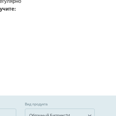
егулярно
учите:
Вид продукта
Облачный Битрикс24