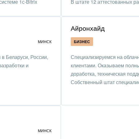
истеме 1с-Bitrix
В штате 12 аттестованных р
удование, техника
графия
Айронхайд
альные услуги
МИНСК
БИЗНЕС
и и торговля
 в Беларуси, России,
Специализируемся на облачн
разработки и
клиентами. Оказываем полный
ь и телекоммуникации
доработка, техническая подд
сы, бухгалтерия, банки
Собственный штат специали
я и нефтехимия
троэнергетика
ирное дело
МИНСК
пруденция