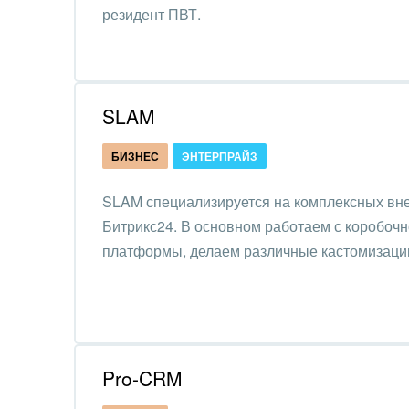
Красо
резидент ПВТ.
PR, м
АПК 
пром
SLAM
Выст
БИЗНЕС
ЭНТЕРПРАЙЗ
конф
SLAM специализируется на комплексных в
Горн
Битрикс24. В основном работаем с коробоч
Досуг
платформы, делаем различные кастомизации
Изго
мемо
Инве
Pro-CRM
Интер