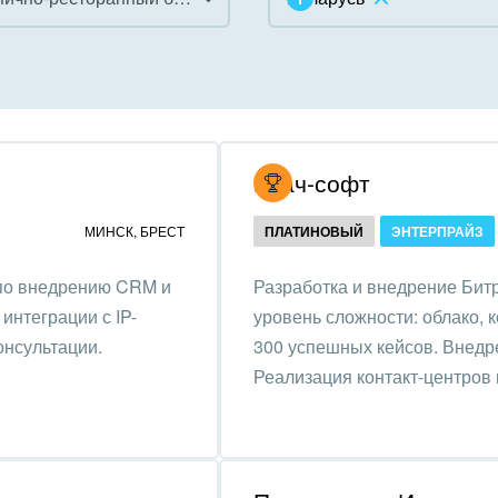
инично-ресторанный
ес
дарственные организации
Итач-софт
унальные услуги, ЖКХ
МИНСК
,
БРЕСТ
ПЛАТИНОВЫЙ
ЭНТЕРПРАЙЗ
ммерческие, религиозные
 по внедрению CRM и
Разработка и внедрение Битр
низации,
интеграции с IP-
уровень сложности: облако, 
отворительность
онсультации.
300 успешных кейсов. Внедре
ижимость, риэлтерские
Реализация контакт-центров 
ании
зование, наука