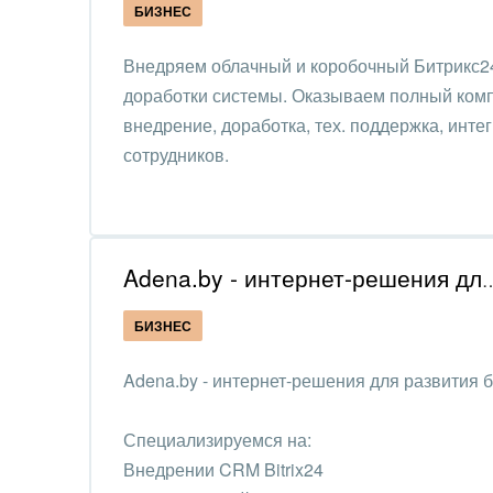
БИЗНЕС
IT, И
Внедряем облачный и коробочный Битрикс2
Конс
доработки системы. Оказываем полный комп
упра
внедрение, доработка, тех. поддержка, интег
Культ
сотрудников.
шоу-
Логи
Мебе
Adena.by - интернет-решения дл
Меди
БИЗНЕС
Мета
Adena.by - интернет-решения для развития б
Мода,
Специализируемся на:
стил
Внедрении CRM Bitrix24
Нефть