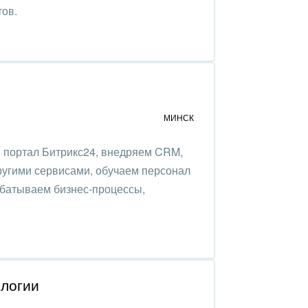
тов.
МИНСК
 портал Битрикс24, внедряем CRM,
ругими сервисами, обучаем персонал
абатываем бизнес-процессы,
логии