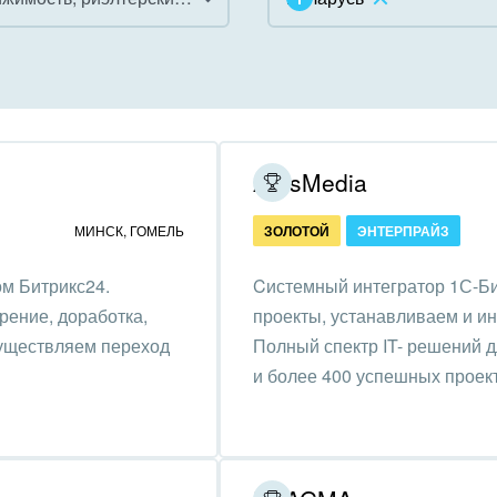
инично-ресторанный
ес
дарственные организации
ArtisMedia
унальные услуги, ЖКХ
МИНСК
,
ГОМЕЛЬ
ЗОЛОТОЙ
ЭНТЕРПРАЙЗ
ммерческие, религиозные
м Битрикс24.
Cистемный интегратор 1С-Би
низации,
рение, доработка,
проекты, устанавливаем и и
отворительность
существляем переход
Полный спектр IT- решений д
ижимость, риэлтерские
и более 400 успешных проек
ании
зование, наука