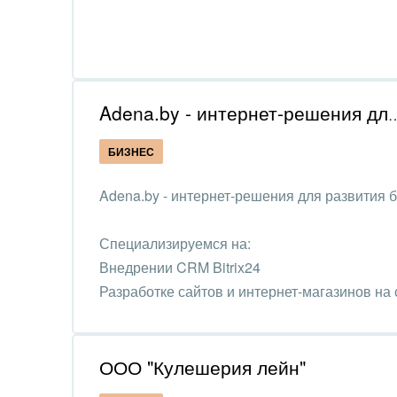
Красо
PR, м
АПК 
пром
Adena.by - интернет-решения дл
Выст
БИЗНЕС
конф
Adena.by - интернет-решения для развития б
Горн
Досуг
Специализируемся на:
Внедрении CRM Bitrix24
Изго
Разработке сайтов и интернет-магазинов на с
мемо
Разработке чат-ботов
Инве
Продвижению и поддержке
ООО "Кулешерия лейн"
Интер