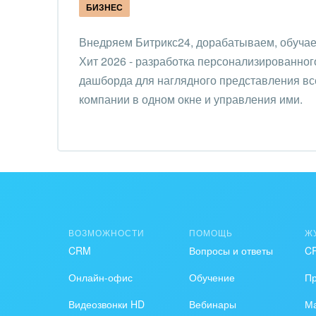
БИЗНЕС
IT, И
Внедряем Битрикс24, дорабатываем, обучае
Конс
Хит 2026 - разработка персонализированног
упра
дашборда для наглядного представления вс
Культ
компании в одном окне и управления ими.
шоу-
Логи
Мебе
Меди
ВОЗМОЖНОСТИ
ПОМОЩЬ
Ж
Мета
CRM
Вопросы и ответы
C
Мода,
Онлайн-офис
Обучение
П
стил
Видеозвонки HD
Вебинары
Ма
Нефть