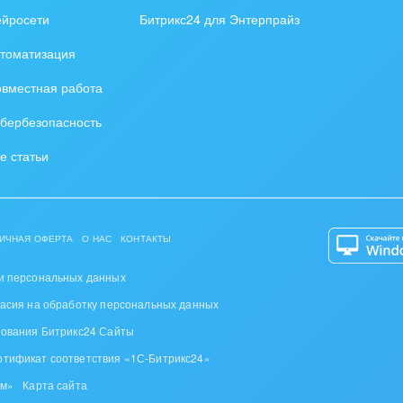
ейросети
Битрикс24 для Энтерпрайз
удование, техника
томатизация
графия
вместная работа
альные услуги
бербезопасность
и и торговля
е статьи
ь и телекоммуникации
сы, бухгалтерия, банки
ИЧНАЯ ОФЕРТА
О НАС
КОНТАКТЫ
я и нефтехимия
и персональных данных
ласия на обработку персональных данных
троэнергетика
зования Битрикс24 Сайты
ирное дело
ртификат соответствия «1С-Битрикс24»
ом»
Карта сайта
пруденция