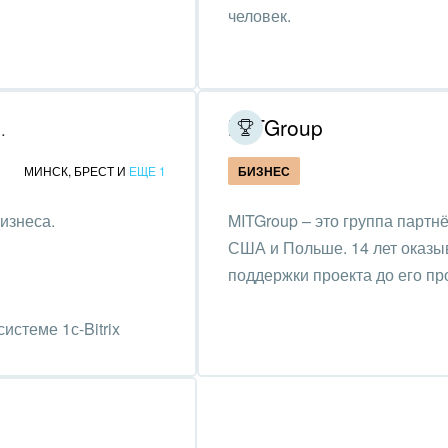
та, фитнес, спорт
человек.
аркетинг, реклама,
и пищевая
ышленность
MITGroup
я развития бизнеса
авки, семинары,
МИНСК
,
БРЕСТ
И
ЕЩЕ 1
БИЗНЕС
еренции
изнеса.
MITGroup – это группа партн
одобывающая отрасль
США и Польше. 14 лет оказыв
, туризм и отдых
поддержки проекта до его п
товление памятников и
истеме 1с-Bitrix
риальных комплексов
стиционный бизнес
ьер, дизайн, декор