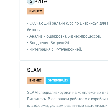
ИЛАИТА
Обще
Интернет-магазин и CRM
орга
БИЗНЕС
Крупные корпоративные
Охра
внедрения
• Обучающий онлайн курс по Битрикс24 для 
Пром
бизнеса.
Внедрение для медицины
• Анализ и оцифровка бизнес-процессов.
СМИ,
Внедрение для
• Внедрение Битрикс24.
спра
гос.организаций
• Интеграция с IP-телефонией.
Стра
• Техническая поддержка порталов Битрикс2
Внедрение онлайн-
продаж
Строи
SLAM
благ
Внедрение онлайн-офиса
БИЗНЕС
ЭНТЕРПРАЙЗ
/ Интранета
Тран
авто
SLAM специализируется на комплексных в
Труд
Битрикс24. В основном работаем с коробоч
платформы, делаем различные кастомизации