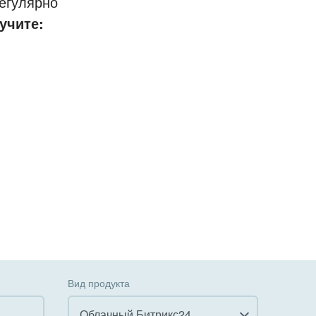
егулярно
учите:
Вид продукта
Облачный Битрикс24