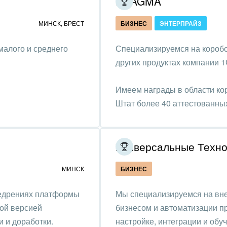
PRAGMA
ственно-политические
низации
МИНСК
,
БРЕСТ
БИЗНЕС
ЭНТЕРПРАЙЗ
на, безопасность
малого и среднего
Специализируемся на коробо
ышленность
других продуктах компании 1
 издательства,
Имеем награды в области ко
вочники
Штат более 40 аттестованны
хование
4.
тельство, ремонт и
Универсальные Техно
оустройство
МИНСК
БИЗНЕС
спорт, Авиация,
бизнес
недрениях платформы
Мы специализируемся на вн
оустройство
ной версией
бизнесом и автоматизации п
 и доработки.
настройке, интеграции и обу