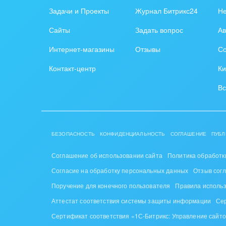
Задачи и Проекты
Журнал Битрикс24
Н
Обор
Сайты
Задать вопрос
Ав
Поли
Интернет-магазины
Отзывы
Со
Риту
Контакт-центр
Ки
Рынк
Вс
Связ
Финан
БЕЗОПАСНОСТЬ
КОНФИДЕНЦИАЛЬНОСТЬ
СОГЛАШЕНИЕ
ПУБЛ
Хими
Соглашение об использовании сайта
Политика обработк
Согласие на обработку персональных данных
Отзыв сог
Элек
Поручение для конечного пользователя
Правила исполь
Ювел
Аттестат соответствия системы защиты информации
Се
Сертификат соответствия «1С-Битрикс: Управление сайт
Юрис