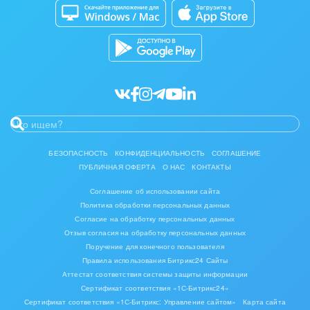
Кибербезопасность
Разработчикам приложений
Нефть, газ
Все статьи
Оборудование, техника
Полиграфия
Ритуальные услуги
Рынки и торговля
БЕЗОПАСНОСТЬ
КОНФИДЕНЦИАЛЬНОСТЬ
СОГЛАШЕНИЕ
ПУБЛИЧНАЯ ОФЕРТА
О НАС
КОНТАКТЫ
Связь и телекоммуникации
Соглашение об использовании сайта
Политика обработки персональных данных
Финансы, бухгалтерия, банки
Согласие на обработку персональных данных
Отзыв согласия на обработку персональных данных
Химия и нефтехимия
Поручение для конечного пользователя
Правила использования Битрикс24 Сайты
Электроэнергетика
Аттестат соответствия системы защиты информации
Сертификат соответствия «1С-Битрикс24»
Ювелирное дело
Сертификат соответствия «1С-Битрикс: Управление сайтом»
Карта сайта