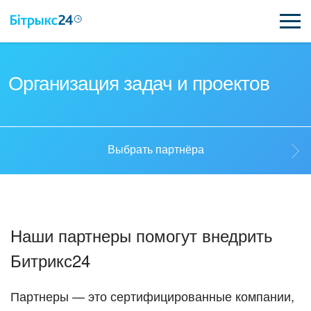
ВОЗМОЖНОСТИ
Организация задач и проектов
ЦЕНЫ
ИНТЕГРАЦИИ
Выбрать партнёра
ВНЕДРЕНИЕ
Выбрать партнёра
ПОЛЕЗНОЕ
Наши партнеры помогут внедрить
ПОДДЕРЖКА
Стать партнёром
Битрикс24
ПОЛУЧИТЬ БЕСПЛАТНО
Кейсы партнёров
Партнеры — это сертифицированные компании,