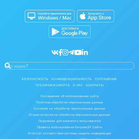
Совместная работа
Мода, одежда, аксессуары, стиль
Битрикс24 Маркет
Кибербезопасность
Разработчикам приложений
Нефть, газ
Все статьи
Оборудование, техника
Полиграфия
Ритуальные услуги
Рынки и торговля
БЕЗОПАСНОСТЬ
КОНФИДЕНЦИАЛЬНОСТЬ
СОГЛАШЕНИЕ
ПУБЛИЧНАЯ ОФЕРТА
О НАС
КОНТАКТЫ
Связь и телекоммуникации
Соглашение об использовании сайта
Политика обработки персональных данных
Финансы, бухгалтерия, банки
Согласие на обработку персональных данных
Отзыв согласия на обработку персональных данных
Химия и нефтехимия
Поручение для конечного пользователя
Правила использования Битрикс24 Сайты
Электроэнергетика
Аттестат соответствия системы защиты информации