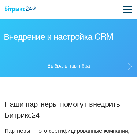
ВОЗМОЖНОСТИ
Внедрение и настройка CRM
ЦЕНЫ
ИНТЕГРАЦИИ
Выбрать партнёра
ВНЕДРЕНИЕ
Выбрать партнёра
ПОЛЕЗНОЕ
Наши партнеры помогут внедрить
ПОДДЕРЖКА
Стать партнёром
Битрикс24
ПОЛУЧИТЬ БЕСПЛАТНО
Кейсы партнёров
Партнеры — это сертифицированные компании,