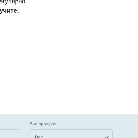
егулярно
учите:
Вид продукта
Все