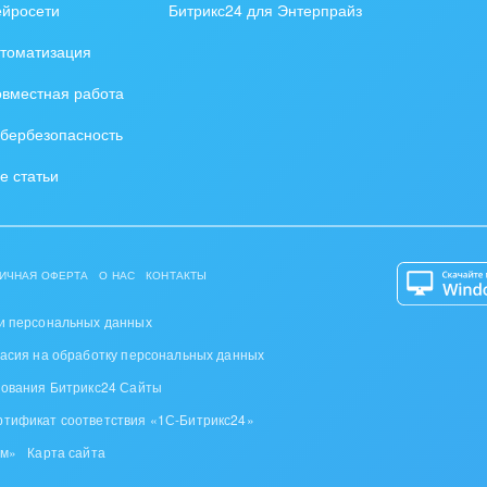
ственно-политические
ейросети
Битрикс24 для Энтерпрайз
низации
томатизация
на, безопасность
вместная работа
ышленность
бербезопасность
 издательства,
е статьи
вочники
хование
ИЧНАЯ ОФЕРТА
О НАС
КОНТАКТЫ
тельство, ремонт и
оустройство
и персональных данных
ласия на обработку персональных данных
спорт, Авиация,
зования Битрикс24 Сайты
бизнес
ртификат соответствия «1С-Битрикс24»
оустройство
ом»
Карта сайта