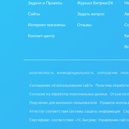
Обще
Задачи и Проекты
Журнал Битрикс24
Н
Интернет-магазин и CRM
орга
Сайты
Задать вопрос
Ав
Крупные корпоративные
Охра
Интернет-магазины
Отзывы
Со
внедрения
Пром
Контакт-центр
Ки
Внедрение для медицины
СМИ,
Вс
Внедрение для
спра
гос.организаций
Стра
Внедрение онлайн-
БЕЗОПАСНОСТЬ
КОНФИДЕНЦИАЛЬНОСТЬ
СОГЛАШЕНИЕ
ПУБЛ
продаж
Строи
благ
Соглашение об использовании сайта
Политика обработк
Внедрение онлайн-офиса
Согласие на обработку персональных данных
Отзыв сог
/ Интранета
Тран
Поручение для конечного пользователя
Правила исполь
авто
Аттестат соответствия системы защиты информации
Се
Труд
Сертификат соответствия «1С-Битрикс: Управление сайт