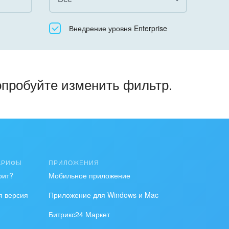
Все
Внедрение уровня Enterprise
Облачный Битрикс24
Коробочная версия
опробуйте изменить фильтр.
АРИФЫ
ПРИЛОЖЕНИЯ
оит?
Мобильное приложение
я версия
Приложение для Windows и Mac
Битрикс24 Маркет