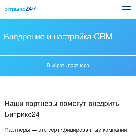
ВОЗМОЖНОСТИ
Внедрение и настройка CRM
ЦЕНЫ
ИНТЕГРАЦИИ
Выбрать партнёра
ВНЕДРЕНИЕ
Выбрать партнёра
ПОЛЕЗНОЕ
Наши партнеры помогут внедрить
ПОДДЕРЖКА
Стать партнёром
Битрикс24
ПОЛУЧИТЬ БЕСПЛАТНО
Кейсы партнёров
Партнеры — это сертифицированные компании,