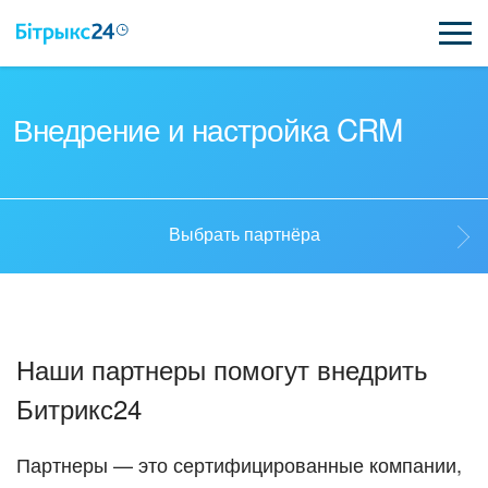
ВОЗМОЖНОСТИ
Внедрение и настройка CRM
ЦЕНЫ
ИНТЕГРАЦИИ
Выбрать партнёра
ВНЕДРЕНИЕ
Выбрать партнёра
ПОЛЕЗНОЕ
Наши партнеры помогут внедрить
ПОДДЕРЖКА
Стать партнёром
Битрикс24
ПОЛУЧИТЬ БЕСПЛАТНО
Кейсы партнёров
Партнеры — это сертифицированные компании,