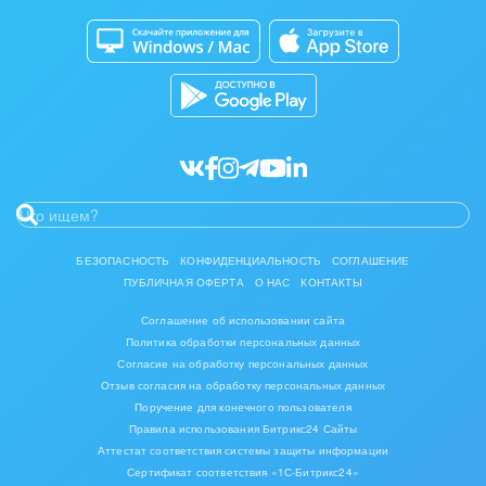
комплексов
Битрикс24 Маркет
Кибербезопасность
Инвестиционный бизнес
Разработчикам приложений
Все статьи
Интерьер, дизайн, декор
IT, Интернет
Консалтинговые и управленческие услуги
Культурные события, спорт, шоу-бизнес
БЕЗОПАСНОСТЬ
КОНФИДЕНЦИАЛЬНОСТЬ
СОГЛАШЕНИЕ
ПУБЛИЧНАЯ ОФЕРТА
О НАС
КОНТАКТЫ
Логистика
Соглашение об использовании сайта
Мебель, лес, деревообработка
Политика обработки персональных данных
Согласие на обработку персональных данных
Медицина и фармацевтика
Отзыв согласия на обработку персональных данных
Поручение для конечного пользователя
Правила использования Битрикс24 Сайты
Металлургия
Аттестат соответствия системы защиты информации
Сертификат соответствия «1С-Битрикс24»
Мода, одежда, аксессуары, стиль