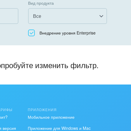
Вид продукта
Все
Все
Внедрение уровня Enterprise
Облачный Битрикс24
Коробочная версия
опробуйте изменить фильтр.
АРИФЫ
ПРИЛОЖЕНИЯ
оит?
Мобильное приложение
я версия
Приложение для Windows и Mac