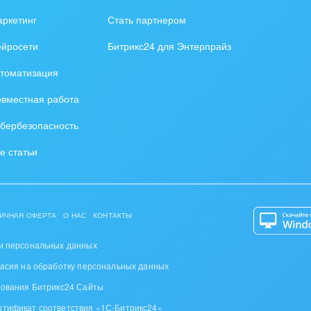
зование, наука
ркетинг
Стать партнером
ственно-политические
ейросети
Битрикс24 для Энтерпрайз
низации
томатизация
на, безопасность
вместная работа
ышленность
бербезопасность
 издательства,
е статьи
вочники
хование
ИЧНАЯ ОФЕРТА
О НАС
КОНТАКТЫ
тельство, ремонт и
оустройство
и персональных данных
ласия на обработку персональных данных
спорт, Авиация,
зования Битрикс24 Сайты
бизнес
ртификат соответствия «1С-Битрикс24»