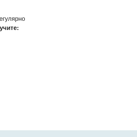
егулярно
учите: