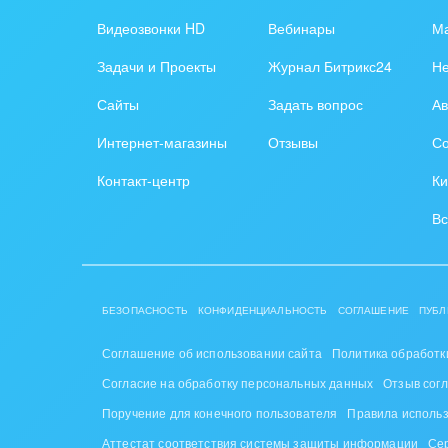
Обра
Видеозвонки HD
Вебинары
Ма
Создание сайтов
Обще
Задачи и Проекты
Журнал Битрикс24
Н
Интернет-магазин и CRM
орга
Сайты
Задать вопрос
Ав
Крупные корпоративные
Охра
Интернет-магазины
Отзывы
Со
внедрения
Пром
Контакт-центр
Ки
Внедрение для медицины
СМИ,
Вс
Внедрение для
спра
гос.организаций
Стра
Внедрение онлайн-
БЕЗОПАСНОСТЬ
КОНФИДЕНЦИАЛЬНОСТЬ
СОГЛАШЕНИЕ
ПУБЛ
продаж
Строи
благ
Соглашение об использовании сайта
Политика обработк
Внедрение онлайн-офиса
Согласие на обработку персональных данных
Отзыв сог
/ Интранета
Тран
Поручение для конечного пользователя
Правила исполь
авто
Аттестат соответствия системы защиты информации
Се