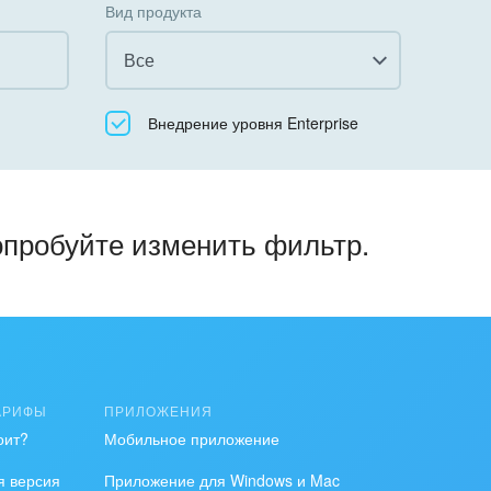
Вид продукта
Все
Все
Внедрение уровня Enterprise
Облачный Битрикс24
Коробочная версия
опробуйте изменить фильтр.
АРИФЫ
ПРИЛОЖЕНИЯ
оит?
Мобильное приложение
я версия
Приложение для Windows и Mac