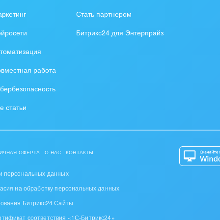
зование, наука
ркетинг
Стать партнером
ственно-политические
ейросети
Битрикс24 для Энтерпрайз
низации
томатизация
на, безопасность
вместная работа
ышленность
бербезопасность
 издательства,
е статьи
вочники
хование
ИЧНАЯ ОФЕРТА
О НАС
КОНТАКТЫ
тельство, ремонт и
оустройство
и персональных данных
ласия на обработку персональных данных
спорт, Авиация,
зования Битрикс24 Сайты
бизнес
ртификат соответствия «1С-Битрикс24»