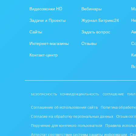
Обра
Видеозвонки HD
Вебинары
Ма
Создание сайтов
Обще
Задачи и Проекты
Журнал Битрикс24
Н
Интернет-магазин и CRM
орга
Сайты
Задать вопрос
Ав
Крупные корпоративные
Охра
Интернет-магазины
Отзывы
Со
внедрения
Пром
Контакт-центр
Ки
Внедрение для медицины
СМИ,
Вс
Внедрение для
спра
гос.организаций
Стра
Внедрение онлайн-
БЕЗОПАСНОСТЬ
КОНФИДЕНЦИАЛЬНОСТЬ
СОГЛАШЕНИЕ
ПУБЛ
продаж
Строи
благ
Соглашение об использовании сайта
Политика обработк
Внедрение онлайн-офиса
Согласие на обработку персональных данных
Отзыв сог
/ Интранета
Тран
Поручение для конечного пользователя
Правила исполь
авто
Аттестат соответствия системы защиты информации
Се