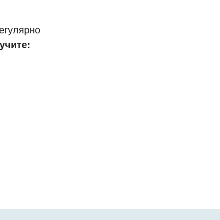
егулярно
учите: