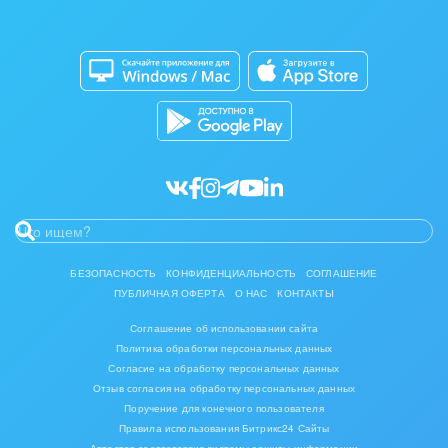
Изготовление памятников и мемориальных
Приложение для Windows и Mac
Совместная работа
комплексов
Битрикс24 Маркет
Кибербезопасность
Инвестиционный бизнес
Разработчикам приложений
Все статьи
Интерьер, дизайн, декор
IT, Интернет
Консалтинговые и управленческие услуги
Культурные события, спорт, шоу-бизнес
БЕЗОПАСНОСТЬ
КОНФИДЕНЦИАЛЬНОСТЬ
СОГЛАШЕНИЕ
ПУБЛИЧНАЯ ОФЕРТА
О НАС
КОНТАКТЫ
Логистика
Соглашение об использовании сайта
Мебель, лес, деревообработка
Политика обработки персональных данных
Согласие на обработку персональных данных
Медицина и фармацевтика
Отзыв согласия на обработку персональных данных
Поручение для конечного пользователя
Правила использования Битрикс24 Сайты
Металлургия