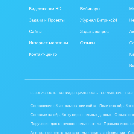
Обра
Видеозвонки HD
Вебинары
Ма
Создание сайтов
Обще
Задачи и Проекты
Журнал Битрикс24
Н
Интернет-магазин и CRM
орга
Сайты
Задать вопрос
Ав
Крупные корпоративные
Охра
Интернет-магазины
Отзывы
Со
внедрения
Пром
Контакт-центр
Ки
Внедрение для медицины
СМИ,
Вс
Внедрение для
спра
гос.организаций
Стра
Внедрение онлайн-
БЕЗОПАСНОСТЬ
КОНФИДЕНЦИАЛЬНОСТЬ
СОГЛАШЕНИЕ
ПУБЛ
продаж
Строи
благ
Соглашение об использовании сайта
Политика обработк
Внедрение онлайн-офиса
Согласие на обработку персональных данных
Отзыв сог
/ Интранета
Тран
Поручение для конечного пользователя
Правила исполь
авто
Аттестат соответствия системы защиты информации
Се