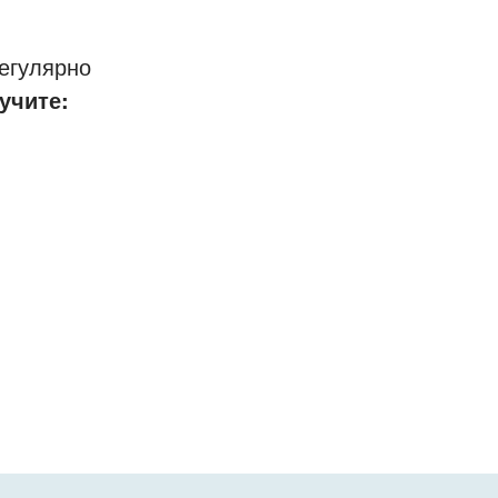
егулярно
учите: