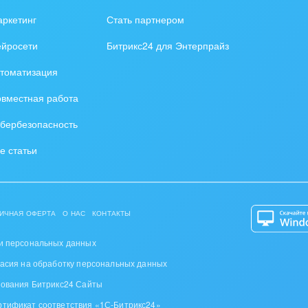
зование, наука
ркетинг
Стать партнером
ственно-политические
ейросети
Битрикс24 для Энтерпрайз
низации
томатизация
на, безопасность
вместная работа
ышленность
бербезопасность
 издательства,
е статьи
вочники
хование
ИЧНАЯ ОФЕРТА
О НАС
КОНТАКТЫ
тельство, ремонт и
оустройство
и персональных данных
ласия на обработку персональных данных
спорт, Авиация,
зования Битрикс24 Сайты
бизнес
ртификат соответствия «1С-Битрикс24»