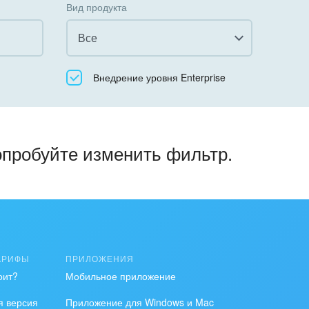
Вид продукта
Все
Все
Внедрение уровня Enterprise
Облачный Битрикс24
Коробочная версия
опробуйте изменить фильтр.
АРИФЫ
ПРИЛОЖЕНИЯ
оит?
Мобильное приложение
я версия
Приложение для Windows и Mac