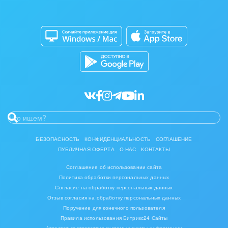
Изготовление памятников и мемориальных
Приложение для Windows и Mac
Совместная работа
комплексов
Битрикс24 Маркет
Кибербезопасность
Инвестиционный бизнес
Разработчикам приложений
Все статьи
Интерьер, дизайн, декор
IT, Интернет
Консалтинговые и управленческие услуги
Культурные события, спорт, шоу-бизнес
БЕЗОПАСНОСТЬ
КОНФИДЕНЦИАЛЬНОСТЬ
СОГЛАШЕНИЕ
ПУБЛИЧНАЯ ОФЕРТА
О НАС
КОНТАКТЫ
Логистика
Соглашение об использовании сайта
Мебель, лес, деревообработка
Политика обработки персональных данных
Согласие на обработку персональных данных
Медицина и фармацевтика
Отзыв согласия на обработку персональных данных
Поручение для конечного пользователя
Правила использования Битрикс24 Сайты
Металлургия