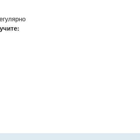
егулярно
учите: