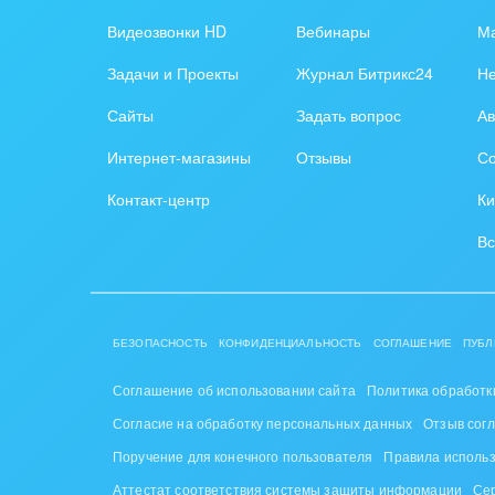
Обра
Видеозвонки HD
Вебинары
Ма
Создание сайтов
Обще
Задачи и Проекты
Журнал Битрикс24
Н
Интернет-магазин и CRM
орга
Сайты
Задать вопрос
Ав
Крупные корпоративные
Охра
Интернет-магазины
Отзывы
Со
внедрения
Пром
Контакт-центр
Ки
Внедрение для медицины
СМИ,
Вс
Внедрение для
спра
гос.организаций
Стра
Внедрение онлайн-
БЕЗОПАСНОСТЬ
КОНФИДЕНЦИАЛЬНОСТЬ
СОГЛАШЕНИЕ
ПУБЛ
продаж
Строи
благ
Соглашение об использовании сайта
Политика обработк
Внедрение онлайн-офиса
Согласие на обработку персональных данных
Отзыв сог
/ Интранета
Тран
Поручение для конечного пользователя
Правила исполь
авто
Аттестат соответствия системы защиты информации
Се