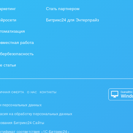
зование, наука
ркетинг
Стать партнером
ственно-политические
ейросети
Битрикс24 для Энтерпрайз
низации
томатизация
на, безопасность
вместная работа
ышленность
бербезопасность
 издательства,
е статьи
вочники
хование
ИЧНАЯ ОФЕРТА
О НАС
КОНТАКТЫ
тельство, ремонт и
оустройство
и персональных данных
ласия на обработку персональных данных
спорт, Авиация,
зования Битрикс24 Сайты
бизнес
ртификат соответствия «1С-Битрикс24»