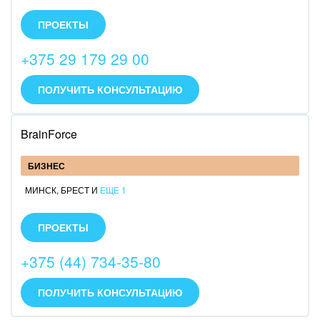
Внедрим Битрикс24: облако или коробку.
Специализируемся на внедрении CRM.
ПРОЕКТЫ
Специализируемся на разворачивании коробочной
версии.
+375 29 179 29 00
Специализируемся на интеграции с IP телефонией
Infinity call-центр.
ПОЛУЧИТЬ КОНСУЛЬТАЦИЮ
BrainForce
БИЗНЕС
МИНСК
,
БРЕСТ
И
ЕЩЕ 1
Внедряем Битрикс24 в производственные и
торговые компании. Являемся разработчиком
ПРОЕКТЫ
интеграций и дополнений к корпоративным
порталам (облачным и коробочным). Собственный
+375 (44) 734-35-80
продакшн офис.
ПОЛУЧИТЬ КОНСУЛЬТАЦИЮ