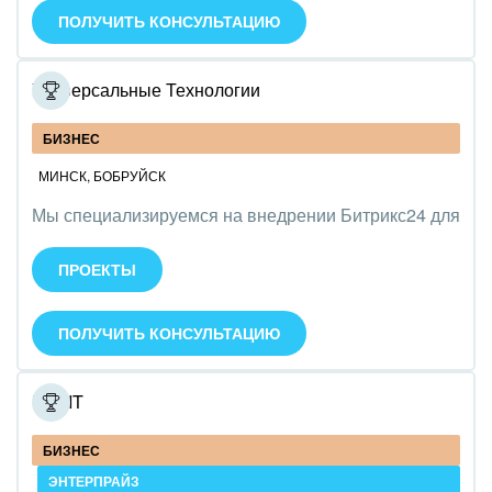
ПОЛУЧИТЬ КОНСУЛЬТАЦИЮ
Ювелирное дело
Юриспруденция
Универсальные Технологии
БИЗНЕС
МИНСК
,
БОБРУЙСК
Мы специализируемся на внедрении Битрикс24 для
управления бизнесом и автоматизации процессов.
Оказываем услуги по настройке, интеграции и
ПРОЕКТЫ
обучению сотрудников. Команда - 12 человек.
ПОЛУЧИТЬ КОНСУЛЬТАЦИЮ
NewIT
БИЗНЕС
ЭНТЕРПРАЙЗ