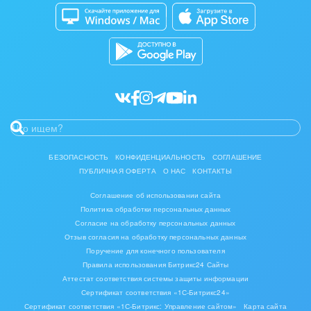
Битрикс24 Маркет
Кибербезопасность
Мода, одежда, аксессуары, стиль
Разработчикам приложений
Все статьи
Нефть, газ
Оборудование, техника
Полиграфия
Ритуальные услуги
БЕЗОПАСНОСТЬ
КОНФИДЕНЦИАЛЬНОСТЬ
СОГЛАШЕНИЕ
Рынки и торговля
ПУБЛИЧНАЯ ОФЕРТА
О НАС
КОНТАКТЫ
Соглашение об использовании сайта
Связь и телекоммуникации
Политика обработки персональных данных
Согласие на обработку персональных данных
Финансы, бухгалтерия, банки
Отзыв согласия на обработку персональных данных
Поручение для конечного пользователя
Химия и нефтехимия
Правила использования Битрикс24 Сайты
Аттестат соответствия системы защиты информации
Сертификат соответствия «1С-Битрикс24»
Электроэнергетика
Сертификат соответствия «1С-Битрикс: Управление сайтом»
Карта сайта