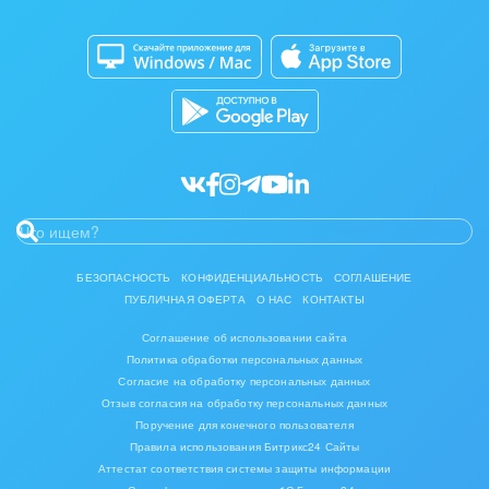
Совместная работа
Мода, одежда, аксессуары, стиль
Битрикс24 Маркет
Кибербезопасность
Разработчикам приложений
Нефть, газ
Все статьи
Оборудование, техника
Полиграфия
Ритуальные услуги
Рынки и торговля
БЕЗОПАСНОСТЬ
КОНФИДЕНЦИАЛЬНОСТЬ
СОГЛАШЕНИЕ
ПУБЛИЧНАЯ ОФЕРТА
О НАС
КОНТАКТЫ
Связь и телекоммуникации
Соглашение об использовании сайта
Политика обработки персональных данных
Финансы, бухгалтерия, банки
Согласие на обработку персональных данных
Отзыв согласия на обработку персональных данных
Химия и нефтехимия
Поручение для конечного пользователя
Правила использования Битрикс24 Сайты
Электроэнергетика
Аттестат соответствия системы защиты информации