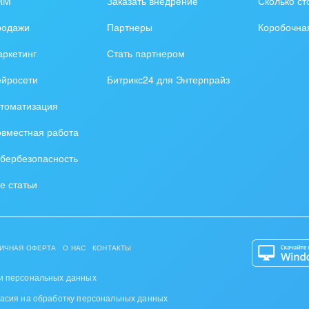
RM
Заказать внедрение
Сколько ст
оустройство
родажи
Партнеры
Коробочна
та, фитнес, спорт
ркетинг
Стать партнером
аркетинг, реклама,
ейросети
Битрикс24 для Энтерпрайз
и пищевая
томатизация
ышленность
вместная работа
авки, семинары,
бербезопасность
еренции
е статьи
одобывающая отрасль
, туризм и отдых
ИЧНАЯ ОФЕРТА
О НАС
КОНТАКТЫ
товление памятников и
риальных комплексов
и персональных данных
ласия на обработку персональных данных
стиционный бизнес