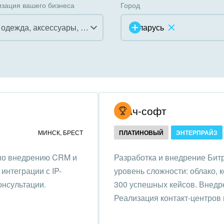
зация вашего бизнеса
Город
Мода, одежда, аксессуары, стиль
Беларусь
инично-ресторанный
ес
дарственные организации
Итач-софт
унальные услуги, ЖКХ
МИНСК
,
БРЕСТ
ПЛАТИНОВЫЙ
ЭНТЕРПРАЙЗ
ммерческие, религиозные
 по внедрению CRM и
Разработка и внедрение Битр
низации,
интеграции с IP-
уровень сложности: облако, 
отворительность
онсультации.
300 успешных кейсов. Внедре
ижимость, риэлтерские
Реализация контакт-центров 
ании