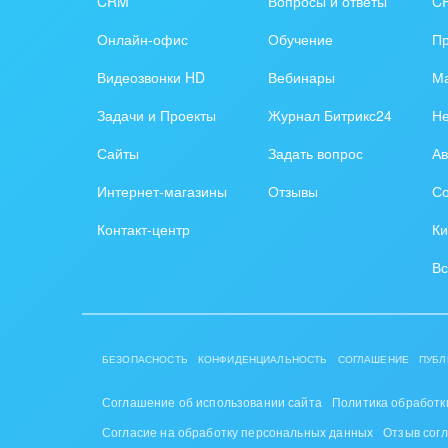
CRM
Вопросы и ответы
C
Труд
Онлайн-офис
Обучение
П
Красо
Видеозвонки HD
Вебинары
Ма
PR, м
Задачи и Проекты
Журнал Битрикс24
Н
АПК 
Сайты
Задать вопрос
Ав
пром
Интернет-магазины
Отзывы
Со
Выст
Контакт-центр
Ки
конф
Вс
Горн
Досуг
БЕЗОПАСНОСТЬ
КОНФИДЕНЦИАЛЬНОСТЬ
СОГЛАШЕНИЕ
ПУБЛ
Изго
мемо
Соглашение об использовании сайта
Политика обработк
Согласие на обработку персональных данных
Отзыв сог
Инве