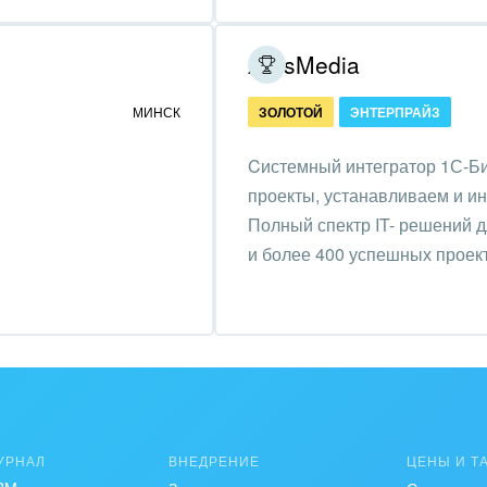
зование, наука
ArtisMedia
ственно-политические
низации
МИНСК
ЗОЛОТОЙ
ЭНТЕРПРАЙЗ
на, безопасность
Cистемный интегратор 1С-Би
ышленность
проекты, устанавливаем и и
Полный спектр IT- решений д
 издательства,
и более 400 успешных проек
вочники
хование
тельство, ремонт и
оустройство
спорт, Авиация,
бизнес
УРНАЛ
ВНЕДРЕНИЕ
ЦЕНЫ И Т