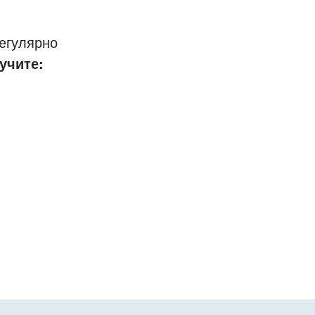
егулярно
учите: