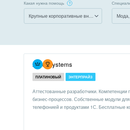
Какая нужна помощь
Специали
Крупные корпоративные внедрения
Все
Все
Внедрение CRM
Гост
бизн
Внедрение КЭДО
Госу
Atevi Systems
Интеграция с 1С
Комм
ПЛАТИНОВЫЙ
ЭНТЕРПРАЙЗ
Организация задач и
проектов
Неко
Аттестованные разработчики. Компетенции
орга
бизнес-процессов. Собственные модули для 
Внедрение Бизнес-
Благ
телефонией и продуктами 1С. Бесплатные к
процессов
Недв
Системное
комп
администрирование