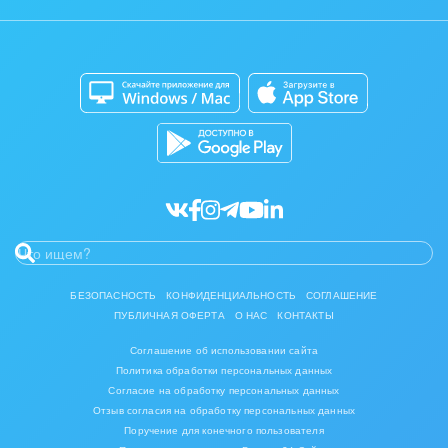
Отзывы
Мобильное приложение
Автоматизация
Битрикс24 для Энтерпрайз
Приложение для Windows и Mac
Совместная работа
Битрикс24 Маркет
Кибербезопасность
Разработчикам приложений
Все статьи
БЕЗОПАСНОСТЬ
КОНФИДЕНЦИАЛЬНОСТЬ
СОГЛАШЕНИЕ
ПУБЛИЧНАЯ ОФЕРТА
О НАС
КОНТАКТЫ
Соглашение об использовании сайта
Политика обработки персональных данных
Согласие на обработку персональных данных
Отзыв согласия на обработку персональных данных
Поручение для конечного пользователя