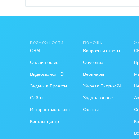
Обра
Создание сайтов
Обще
Интернет-магазин и CRM
орга
Крупные корпоративные
Охра
ВОЗМОЖНОСТИ
ПОМОЩЬ
Ж
внедрения
CRM
Вопросы и ответы
C
Пром
Внедрение для медицины
Онлайн-офис
Обучение
П
СМИ,
Внедрение для
спра
Видеозвонки HD
Вебинары
Ма
гос.организаций
Задачи и Проекты
Журнал Битрикс24
Н
Стра
Внедрение онлайн-
Сайты
Задать вопрос
Ав
продаж
Строи
благ
Интернет-магазины
Отзывы
Со
Внедрение онлайн-офиса
Контакт-центр
Ки
/ Интранета
Тран
авто
Вс