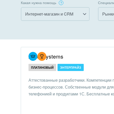
Какая нужна помощь
Специали
Интернет-магазин и CRM
Рынки
Все
Все
Внедрение CRM
Гост
бизн
Внедрение КЭДО
Госу
Atevi Systems
Интеграция с 1С
Комм
ПЛАТИНОВЫЙ
ЭНТЕРПРАЙЗ
Организация задач и
проектов
Неко
Аттестованные разработчики. Компетенции
орга
бизнес-процессов. Собственные модули для 
Внедрение Бизнес-
Благ
телефонией и продуктами 1С. Бесплатные к
процессов
Недв
Системное
комп
администрирование