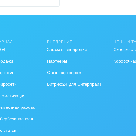
зование, наука
ственно-политические
низации
на, безопасность
УРНАЛ
ВНЕДРЕНИЕ
ЦЕНЫ И Т
RM
Заказать внедрение
Сколько ст
ышленность
родажи
Партнеры
Коробочна
 издательства,
вочники
ркетинг
Стать партнером
ейросети
Битрикс24 для Энтерпрайз
хование
томатизация
тельство, ремонт и
оустройство
вместная работа
бербезопасность
спорт, Авиация,
бизнес
е статьи