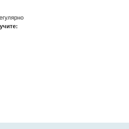
егулярно
учите: