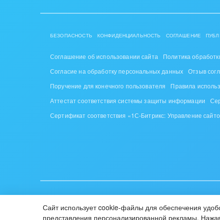
Труд
Красо
БЕЗОПАСНОСТЬ
КОНФИДЕНЦИАЛЬНОСТЬ
СОГЛАШЕНИЕ
ПУБЛ
PR, м
Соглашение об использовании сайта
Политика обработк
АПК 
Согласие на обработку персональных данных
Отзыв сог
пром
Поручение для конечного пользователя
Правила исполь
Аттестат соответствия системы защиты информации
Се
Выст
конф
Сертификат соответствия «1С-Битрикс: Управление сайт
Горн
Досуг
Изго
мемо
ИУП «1С-Битрикс», Республика Беларусь, г. Минск, пр-т Побе
Сайт использует cookie-файлы для обеспечения удобс
© 2001-2026 «Битрикс», «1С-Битрикс». Работает на «1С-Би
Инве
представления персонализированной рекламы. Нажав 