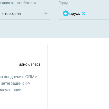
зация вашего бизнеса
Город
 и торговля
Беларусь
инично-ресторанный
ес
дарственные организации
унальные услуги, ЖКХ
МИНСК
,
БРЕСТ
ммерческие, религиозные
 по внедрению CRM и
низации,
интеграции с IP-
отворительность
онсультации.
ижимость, риэлтерские
ании