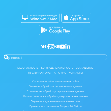
Изготовление памятников и мемориальных
Приложение для Windows и Mac
Совместная работа
комплексов
Битрикс24 Маркет
Кибербезопасность
Инвестиционный бизнес
Разработчикам приложений
Все статьи
Интерьер, дизайн, декор
IT, Интернет
Консалтинговые и управленческие услуги
Культурные события, спорт, шоу-бизнес
БЕЗОПАСНОСТЬ
КОНФИДЕНЦИАЛЬНОСТЬ
СОГЛАШЕНИЕ
ПУБЛИЧНАЯ ОФЕРТА
О НАС
КОНТАКТЫ
Логистика
Соглашение об использовании сайта
Мебель, лес, деревообработка
Политика обработки персональных данных
Согласие на обработку персональных данных
Медицина и фармацевтика
Отзыв согласия на обработку персональных данных
Поручение для конечного пользователя
Правила использования Битрикс24 Сайты
Металлургия