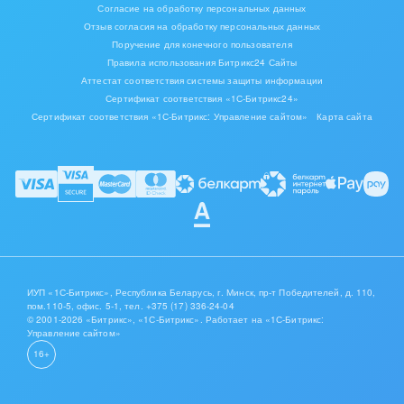
Согласие на обработку персональных данных
Мода, одежда, аксессуары, стиль
Отзыв согласия на обработку персональных данных
Поручение для конечного пользователя
Правила использования Битрикс24 Сайты
Нефть, газ
Аттестат соответствия системы защиты информации
Сертификат соответствия «1С-Битрикс24»
Оборудование, техника
Сертификат соответствия «1С-Битрикс: Управление сайтом»
Карта сайта
Полиграфия
Ритуальные услуги
Рынки и торговля
Связь и телекоммуникации
ИУП «1С-Битрикс», Республика Беларусь, г. Минск, пр-т Победителей, д. 110,
Финансы, бухгалтерия, банки
пом.110-5, офис. 5-1,
тел. +375 (17) 336-24-04
© 2001-2026 «Битрикс», «1С-Битрикс». Работает на «1С-Битрикс:
Управление сайтом»
Химия и нефтехимия
16+
Электроэнергетика