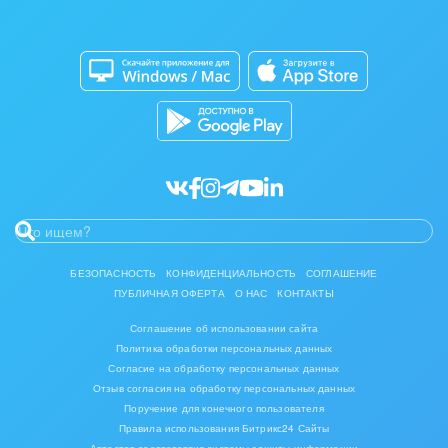
Изготовление памятников и мемориальных
Приложение для Windows и Mac
Совместная работа
комплексов
Битрикс24 Маркет
Кибербезопасность
Инвестиционный бизнес
Разработчикам приложений
Все статьи
Интерьер, дизайн, декор
IT, Интернет
Консалтинговые и управленческие услуги
Культурные события, спорт, шоу-бизнес
БЕЗОПАСНОСТЬ
КОНФИДЕНЦИАЛЬНОСТЬ
СОГЛАШЕНИЕ
ПУБЛИЧНАЯ ОФЕРТА
О НАС
КОНТАКТЫ
Логистика
Соглашение об использовании сайта
Мебель, лес, деревообработка
Политика обработки персональных данных
Согласие на обработку персональных данных
Медицина и фармацевтика
Отзыв согласия на обработку персональных данных
Поручение для конечного пользователя
Правила использования Битрикс24 Сайты
Металлургия