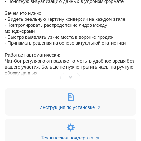
- Понятную визуализацию данных в удобном формате
Зачем это нужно:
- Видеть реальную картину конверсии на каждом этапе
- Контролировать распределение лидов между
менеджерами
- Быстро выявлять узкие места в воронке продаж
- Принимать решения на основе актуальной статистики
Работает автоматически:
Чат-бот регулярно отправляет отчеты в удобное время без
вашего участия. Больше не нужно тратить часы на ручную
сборку данных!
С нашими отчетами вы всегда:
✓ Видите динамику лидов на всех стадиях
✓ Оцениваете эффективность каждого сотрудника
✓ Контролируете ключевые метрики бизнеса
Инструкция по установке
Если у вас возникнут вопросы или идеи для улучшения, вы
Техническая поддержка
можете легко связаться с нами через форму обратной