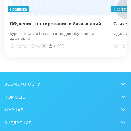
Подписка
Подписка
Обучение, тестирование и база знаний
Стикер
Курсы, тесты и базы знаний для обучения и
Сделай о
адаптации
(0)
(1090)
ВОЗМОЖНОСТИ
CRM
ПОМОЩЬ
Онлайн-офис
Вопросы и ответы
ЖУРНАЛ
Видеозвонки HD
Обучение
CRM
Задачи и Проекты
ВНЕДРЕНИЕ
Вебинары
Продажи
Заказать внедрение