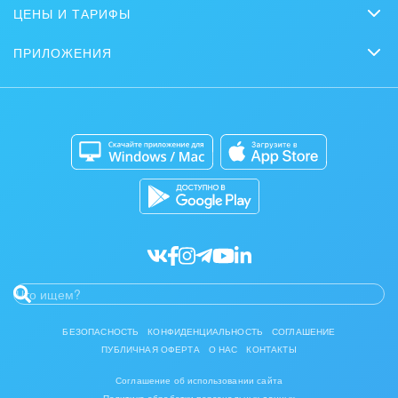
Сайты
Журнал Битрикс24
ЦЕНЫ И ТАРИФЫ
Маркетинг
Партнеры
Интернет-магазины
Сколько стоит?
Задать вопрос
Нейросети
ПРИЛОЖЕНИЯ
Стать партнером
Контакт-центр
Коробочная версия
Отзывы
Мобильное приложение
Автоматизация
Битрикс24 для Энтерпрайз
Приложение для Windows и Mac
Совместная работа
Битрикс24 Маркет
Кибербезопасность
Разработчикам приложений
Все статьи
БЕЗОПАСНОСТЬ
КОНФИДЕНЦИАЛЬНОСТЬ
СОГЛАШЕНИЕ
ПУБЛИЧНАЯ ОФЕРТА
О НАС
КОНТАКТЫ
Соглашение об использовании сайта