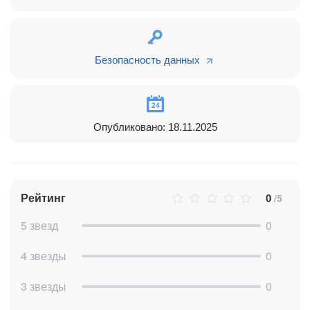
связи внутри приложения. Мы всегда готовы помочь!
Telegram
https://t.me/aventra_bitrix
Безопасность данных
Телефон
+7 499 325-67-98
E-mail (не рекомендуется, дольше отвечаем)
info@aventra.ru
Опубликовано: 18.11.2025
Рейтинг
0
/5
5 звезд
0
4 звезды
0
3 звезды
0