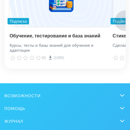
Подписка
Подписка
Обучение, тестирование и база знаний
Стикер
Курсы, тесты и базы знаний для обучения и
Сделай о
адаптации
(0)
(1090)
ВОЗМОЖНОСТИ
CRM
ПОМОЩЬ
Онлайн-офис
Вопросы и ответы
ЖУРНАЛ
Видеозвонки HD
Обучение
CRM