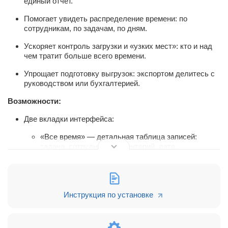
единый отчёт.
Помогает увидеть распределение времени: по
сотрудникам, по задачам, по дням.
Ускоряет контроль загрузки и «узких мест»: кто и над
чем тратит больше всего времени.
Упрощает подготовку выгрузок: экспортом делитесь с
руководством или бухгалтерией.
Возможности:
Две вкладки интерфейса:
«Все время» — детальная таблица записей:
задача, сотрудник, комментарий, дата,
отработанное время.
«Аналитика» — сводные карточки и графики:
по сотрудникам (сумма часов, количество
Инструкция по установке
задач, сравнительные прогресс-барры),
по задачам (топ-10 задач по затраченному