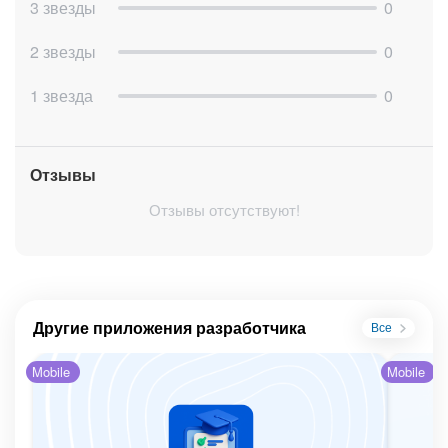
Отбор и вычисления выполняются на стороне
3 звезды
0
приложения.
2 звезды
0
Где искать после установки
1 звезда
0
Откройте карточку нужной Группы → вкладка «Отчёт
по трудозатратам».
Отзывы
Если у вас возникнут вопросы или идеи для улучшения, вы
можете легко связаться с нами через форму обратной
Отзывы отсутствуют!
связи внутри приложения. Мы всегда готовы помочь!
Telegram
https://t.me/aventra_bitrix
Телефон
Другие приложения разработчика
Все
+7 499 325-67-98
Mobile
Mobile
E-mail (не рекомендуется, дольше отвечаем)
info@aventra.ru