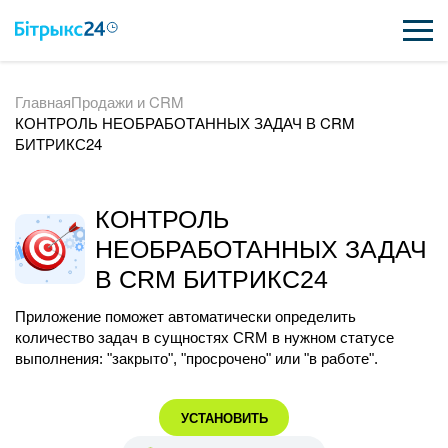
Главная
Продажи и CRM
ВОЗМОЖНОСТИ
КОНТРОЛЬ НЕОБРАБОТАННЫХ ЗАДАЧ В CRM
БИТРИКС24
ЦЕНЫ
ИНТЕГРАЦИИ
КОНТРОЛЬ
ВНЕДРЕНИЕ
НЕОБРАБОТАННЫХ ЗАДАЧ
В CRM БИТРИКС24
ПОЛЕЗНОЕ
Приложение поможет автоматически определить
ПОДДЕРЖКА
количество задач в сущностях СRM в нужном статусе
выполнения: "закрыто", "просрочено" или "в работе".
ПОЛУЧИТЬ БЕСПЛАТНО
УСТАНОВИТЬ