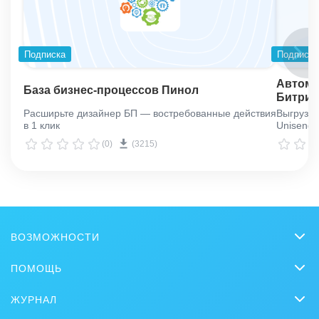
Подписка
Подписка
Автома
База бизнес-процессов Пинол
Битрик
Расширьте дизайнер БП — востребованные действия
Выгрузка
в 1 клик
Unisende
(0)
(3215)
ВОЗМОЖНОСТИ
CRM
ПОМОЩЬ
Онлайн-офис
Вопросы и ответы
ЖУРНАЛ
Видеозвонки HD
Обучение
CRM