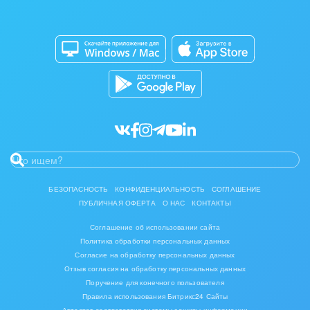
Изготовление памятников и мемориальных
Приложение для Windows и Mac
Совместная работа
комплексов
Битрикс24 Маркет
Кибербезопасность
Инвестиционный бизнес
Разработчикам приложений
Все статьи
Интерьер, дизайн, декор
IT, Интернет
Консалтинговые и управленческие услуги
Культурные события, спорт, шоу-бизнес
БЕЗОПАСНОСТЬ
КОНФИДЕНЦИАЛЬНОСТЬ
СОГЛАШЕНИЕ
ПУБЛИЧНАЯ ОФЕРТА
О НАС
КОНТАКТЫ
Логистика
Соглашение об использовании сайта
Мебель, лес, деревообработка
Политика обработки персональных данных
Согласие на обработку персональных данных
Медицина и фармацевтика
Отзыв согласия на обработку персональных данных
Поручение для конечного пользователя
Правила использования Битрикс24 Сайты
Металлургия