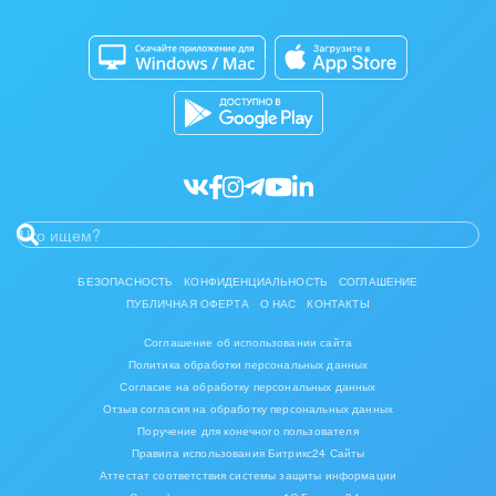
Совместная работа
Мода, одежда, аксессуары, стиль
Битрикс24 Маркет
Кибербезопасность
Разработчикам приложений
Нефть, газ
Все статьи
Оборудование, техника
Полиграфия
Ритуальные услуги
Рынки и торговля
БЕЗОПАСНОСТЬ
КОНФИДЕНЦИАЛЬНОСТЬ
СОГЛАШЕНИЕ
ПУБЛИЧНАЯ ОФЕРТА
О НАС
КОНТАКТЫ
Связь и телекоммуникации
Соглашение об использовании сайта
Политика обработки персональных данных
Финансы, бухгалтерия, банки
Согласие на обработку персональных данных
Отзыв согласия на обработку персональных данных
Химия и нефтехимия
Поручение для конечного пользователя
Правила использования Битрикс24 Сайты
Электроэнергетика
Аттестат соответствия системы защиты информации