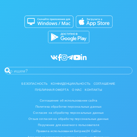
Изготовление памятников и мемориальных
Приложение для Windows и Mac
Совместная работа
комплексов
Битрикс24 Маркет
Кибербезопасность
Инвестиционный бизнес
Разработчикам приложений
Все статьи
Интерьер, дизайн, декор
IT, Интернет
Консалтинговые и управленческие услуги
Культурные события, спорт, шоу-бизнес
БЕЗОПАСНОСТЬ
КОНФИДЕНЦИАЛЬНОСТЬ
СОГЛАШЕНИЕ
ПУБЛИЧНАЯ ОФЕРТА
О НАС
КОНТАКТЫ
Логистика
Соглашение об использовании сайта
Мебель, лес, деревообработка
Политика обработки персональных данных
Согласие на обработку персональных данных
Медицина и фармацевтика
Отзыв согласия на обработку персональных данных
Поручение для конечного пользователя
Правила использования Битрикс24 Сайты
Металлургия