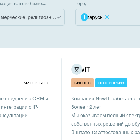
зация вашего бизнеса
Город
Некоммерческие, религиозные организации, Благотворительность
Беларусь
инично-ресторанный
ес
дарственные организации
NewIT
унальные услуги, ЖКХ
МИНСК
,
БРЕСТ
БИЗНЕС
ЭНТЕРПРАЙЗ
ммерческие, религиозные
 по внедрению CRM и
Компания NewIT работает с 
низации,
интеграции с IP-
более 12 лет
отворительность
онсультации.
Мы оказываем полный спектр 
ижимость, риэлтерские
собственных решений до обу
ании
В штате 12 аттестованных р