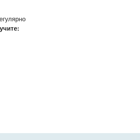
егулярно
учите: