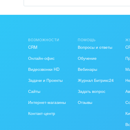
Обра
Создание сайтов
Обще
Интернет-магазин и CRM
орга
Крупные корпоративные
Охра
ВОЗМОЖНОСТИ
ПОМОЩЬ
Ж
внедрения
CRM
Вопросы и ответы
C
Пром
Внедрение для медицины
Онлайн-офис
Обучение
П
СМИ,
Внедрение для
спра
Видеозвонки HD
Вебинары
Ма
гос.организаций
Задачи и Проекты
Журнал Битрикс24
Н
Стра
Внедрение онлайн-
Сайты
Задать вопрос
Ав
продаж
Строи
благ
Интернет-магазины
Отзывы
Со
Внедрение онлайн-офиса
Контакт-центр
Ки
/ Интранета
Тран
авто
Вс