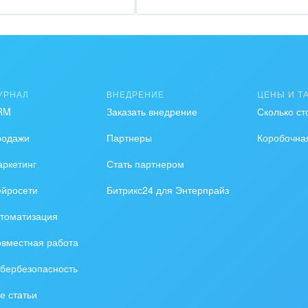
зование, наука
ственно-политические
низации
на, безопасность
УРНАЛ
ВНЕДРЕНИЕ
ЦЕНЫ И Т
RM
Заказать внедрение
Сколько ст
ышленность
родажи
Партнеры
Коробочна
 издательства,
вочники
ркетинг
Стать партнером
ейросети
Битрикс24 для Энтерпрайз
хование
томатизация
тельство, ремонт и
оустройство
вместная работа
бербезопасность
спорт, Авиация,
бизнес
е статьи