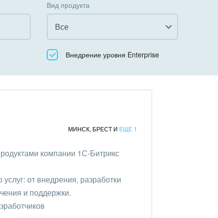
Вид продукта
Все
Все
Внедрение уровня Enterprise
Облачный Битрикс24
Коробочная версия
МИНСК
,
БРЕСТ
И
ЕЩЕ 1
продуктами компании 1С-Битрикс
услуг: от внедрения, разработки
чения и поддержки.
азработчиков