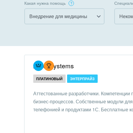
Какая нужна помощь
Специали
Внедрение для медицины
Все
Все
Внедрение CRM
Гост
бизн
Внедрение КЭДО
Госу
Atevi Systems
Интеграция с 1С
Комм
ПЛАТИНОВЫЙ
ЭНТЕРПРАЙЗ
Организация задач и
проектов
Неко
Аттестованные разработчики. Компетенции
орга
бизнес-процессов. Собственные модули для 
Внедрение Бизнес-
Благ
телефонией и продуктами 1С. Бесплатные к
процессов
Недв
Системное
комп
администрирование