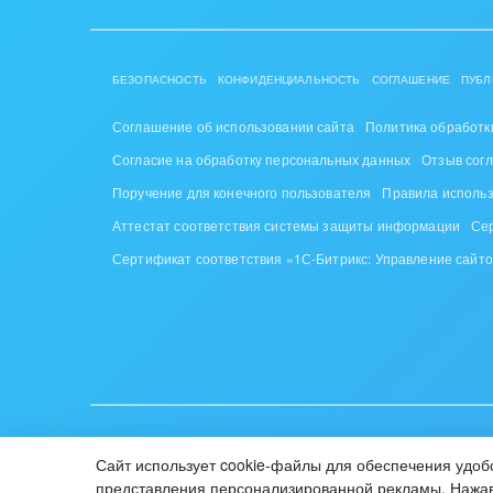
Труд
Красо
БЕЗОПАСНОСТЬ
КОНФИДЕНЦИАЛЬНОСТЬ
СОГЛАШЕНИЕ
ПУБЛ
PR, м
Соглашение об использовании сайта
Политика обработк
АПК 
Согласие на обработку персональных данных
Отзыв сог
пром
Поручение для конечного пользователя
Правила исполь
Аттестат соответствия системы защиты информации
Се
Выст
конф
Сертификат соответствия «1С-Битрикс: Управление сайт
Горн
Досуг
Изго
мемо
ИУП «1С-Битрикс», Республика Беларусь, г. Минск, пр-т Побе
Сайт использует cookie-файлы для обеспечения удобс
© 2001-2026 «Битрикс», «1С-Битрикс». Работает на «1С-Би
Инве
представления персонализированной рекламы. Нажав 