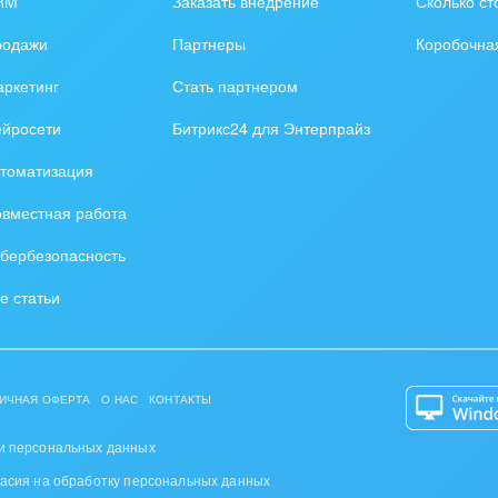
RM
Заказать внедрение
Сколько ст
оустройство
родажи
Партнеры
Коробочна
та, фитнес, спорт
ркетинг
Стать партнером
аркетинг, реклама,
ейросети
Битрикс24 для Энтерпрайз
и пищевая
томатизация
ышленность
вместная работа
авки, семинары,
бербезопасность
еренции
е статьи
одобывающая отрасль
, туризм и отдых
ИЧНАЯ ОФЕРТА
О НАС
КОНТАКТЫ
товление памятников и
риальных комплексов
и персональных данных
ласия на обработку персональных данных
стиционный бизнес