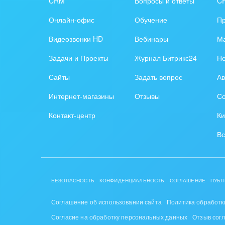
CRM
Вопросы и ответы
C
Труд
Онлайн-офис
Обучение
П
Красо
Видеозвонки HD
Вебинары
Ма
PR, м
Задачи и Проекты
Журнал Битрикс24
Н
АПК 
Сайты
Задать вопрос
Ав
пром
Интернет-магазины
Отзывы
Со
Выст
Контакт-центр
Ки
конф
Вс
Горн
Досуг
БЕЗОПАСНОСТЬ
КОНФИДЕНЦИАЛЬНОСТЬ
СОГЛАШЕНИЕ
ПУБЛ
Изго
мемо
Соглашение об использовании сайта
Политика обработк
Согласие на обработку персональных данных
Отзыв сог
Инве