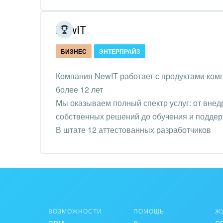
Обра
Создание сайтов
NewIT
Обще
Интернет-магазин и CRM
орга
БИЗНЕС
ЭНТЕРПРАЙЗ
Крупные корпоративные
Охра
внедрения
Компания NewIT работает с продуктами ком
Пром
более 12 лет
Внедрение для медицины
Мы оказываем полный спектр услуг: от внед
СМИ,
Внедрение для
собственных решений до обучения и поддер
спра
гос.организаций
В штате 12 аттестованных разработчиков
Стра
Внедрение онлайн-
продаж
Строи
благ
Внедрение онлайн-офиса
/ Интранета
Тран
авто
ВОЗМОЖНОСТИ
ПОМОЩЬ
Ж