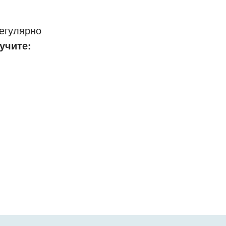
егулярно
учите: