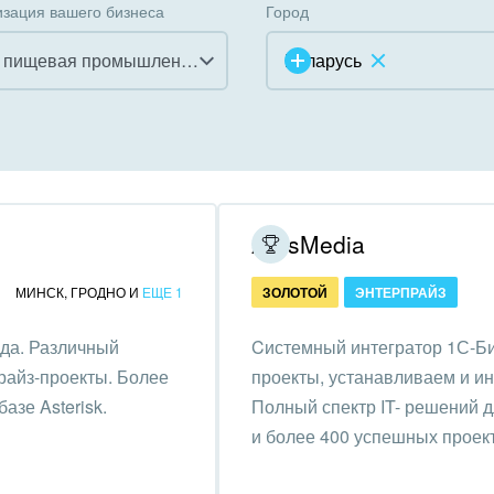
зация вашего бизнеса
Город
АПК и пищевая промышленность
Беларусь
инично-ресторанный
ес
дарственные организации
ArtisMedia
унальные услуги, ЖКХ
МИНСК
,
ГРОДНО
И
ЕЩЕ 1
ЗОЛОТОЙ
ЭНТЕРПРАЙЗ
ммерческие, религиозные
ода. Различный
Cистемный интегратор 1С-Би
низации,
прайз-проекты. Более
проекты, устанавливаем и и
отворительность
азе Asterisk.
Полный спектр IT- решений д
ижимость, риэлтерские
и более 400 успешных проек
ании