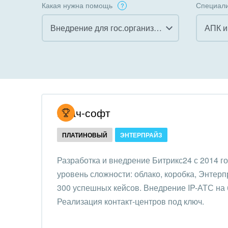
Какая нужна помощь
Специали
Внедрение для гос.организаций
Все
Все
Внедрение CRM
Гост
бизн
Внедрение КЭДО
Госу
Итач-софт
Интеграция с 1С
Комм
ПЛАТИНОВЫЙ
ЭНТЕРПРАЙЗ
Организация задач и
проектов
Неко
Разработка и внедрение Битрикс24 с 2014 г
орга
уровень сложности: облако, коробка, Энтер
Внедрение Бизнес-
Благ
300 успешных кейсов. Внедрение IP-АТС на б
процессов
Недв
Реализация контакт-центров под ключ.
Системное
комп
администрирование