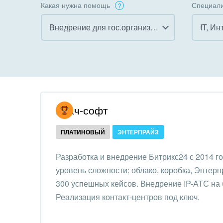
Какая нужна помощь
Специали
Внедрение для гос.организаций
IT, Ин
Все
Все
Внедрение CRM
Гост
бизн
Внедрение КЭДО
Госу
Итач-софт
Интеграция с 1С
Комм
ПЛАТИНОВЫЙ
ЭНТЕРПРАЙЗ
Организация задач и
проектов
Неко
Разработка и внедрение Битрикс24 с 2014 г
орга
уровень сложности: облако, коробка, Энтер
Внедрение Бизнес-
Благ
300 успешных кейсов. Внедрение IP-АТС на б
процессов
Недв
Реализация контакт-центров под ключ.
Системное
комп
администрирование