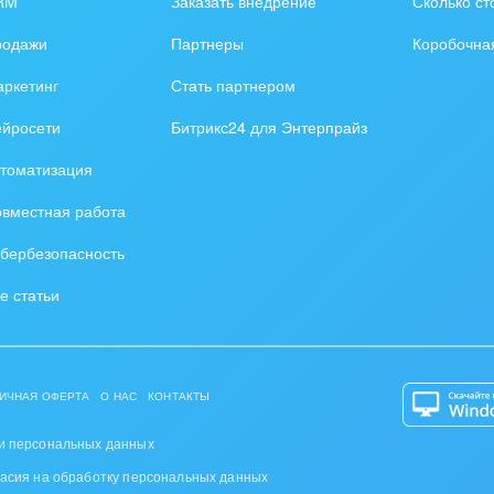
RM
Заказать внедрение
Сколько ст
оустройство
родажи
Партнеры
Коробочна
та, фитнес, спорт
ркетинг
Стать партнером
аркетинг, реклама,
ейросети
Битрикс24 для Энтерпрайз
и пищевая
томатизация
ышленность
вместная работа
авки, семинары,
бербезопасность
еренции
е статьи
одобывающая отрасль
, туризм и отдых
ИЧНАЯ ОФЕРТА
О НАС
КОНТАКТЫ
товление памятников и
риальных комплексов
и персональных данных
ласия на обработку персональных данных
стиционный бизнес