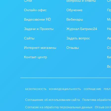
CRM
Вопросы и ответы
C
Труд
Онлайн-офис
Обучение
П
Красо
Видеозвонки HD
Вебинары
Ма
PR, м
Задачи и Проекты
Журнал Битрикс24
Н
АПК 
Сайты
Задать вопрос
Ав
пром
Интернет-магазины
Отзывы
Со
Выст
Контакт-центр
Ки
конф
Вс
Горн
Досуг
БЕЗОПАСНОСТЬ
КОНФИДЕНЦИАЛЬНОСТЬ
СОГЛАШЕНИЕ
ПУБЛ
Изго
мемо
Соглашение об использовании сайта
Политика обработк
Согласие на обработку персональных данных
Отзыв сог
Инве