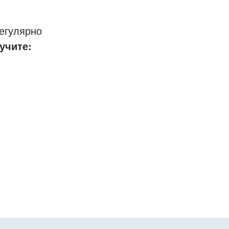
егулярно
учите: