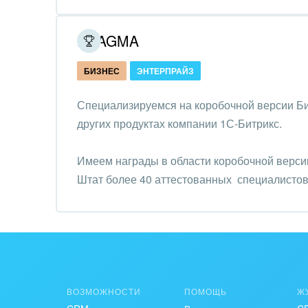
Обра
Создание сайтов
PRAGMA
Обще
Интернет-магазин и CRM
орга
БИЗНЕС
ЭНТЕРПРАЙЗ
Крупные корпоративные
Охра
внедрения
Специализируемся на коробочной версии Би
Пром
других продуктах компании 1С-Битрикс.
Внедрение для медицины
СМИ,
Внедрение для
Имеем награды в области коробочной верси
спра
гос.организаций
Штат более 40 аттестованных специалистов
Стра
Внедрение онлайн-
продаж
Строи
благ
Внедрение онлайн-офиса
/ Интранета
Тран
авто
ВОЗМОЖНОСТИ
ПОМОЩЬ
Ж