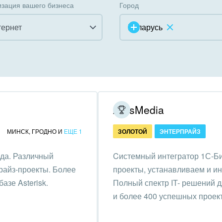
зация вашего бизнеса
Город
тернет
Беларусь
инично-ресторанный
ес
дарственные организации
ArtisMedia
унальные услуги, ЖКХ
МИНСК
,
ГРОДНО
И
ЕЩЕ 1
ЗОЛОТОЙ
ЭНТЕРПРАЙЗ
ммерческие, религиозные
ода. Различный
Cистемный интегратор 1С-Би
низации,
прайз-проекты. Более
проекты, устанавливаем и и
отворительность
азе Asterisk.
Полный спектр IT- решений д
ижимость, риэлтерские
и более 400 успешных проек
ании