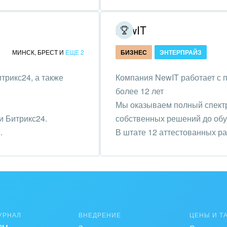
зование, наука
NewIT
ственно-политические
низации
МИНСК
,
БРЕСТ
И
ЕЩЕ 2
БИЗНЕС
ЭНТЕРПРАЙЗ
на, безопасность
трикс24, а также
Компания NewIT работает с 
ышленность
более 12 лет
Мы оказываем полный спектр 
 издательства,
и Битрикс24.
собственных решений до обу
вочники
.
В штате 12 аттестованных р
хование
тельство, ремонт и
оустройство
спорт, Авиация,
бизнес
УРНАЛ
ВНЕДРЕНИЕ
ЦЕНЫ И Т