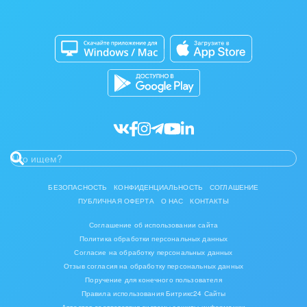
Изготовление памятников и мемориальных
Приложение для Windows и Mac
Совместная работа
комплексов
Битрикс24 Маркет
Кибербезопасность
Инвестиционный бизнес
Разработчикам приложений
Все статьи
Интерьер, дизайн, декор
IT, Интернет
Консалтинговые и управленческие услуги
Культурные события, спорт, шоу-бизнес
БЕЗОПАСНОСТЬ
КОНФИДЕНЦИАЛЬНОСТЬ
СОГЛАШЕНИЕ
ПУБЛИЧНАЯ ОФЕРТА
О НАС
КОНТАКТЫ
Логистика
Соглашение об использовании сайта
Мебель, лес, деревообработка
Политика обработки персональных данных
Согласие на обработку персональных данных
Медицина и фармацевтика
Отзыв согласия на обработку персональных данных
Поручение для конечного пользователя
Правила использования Битрикс24 Сайты
Металлургия