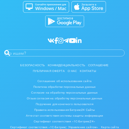
Битрикс24 Маркет
Кибербезопасность
Мода, одежда, аксессуары, стиль
Разработчикам приложений
Все статьи
Нефть, газ
Оборудование, техника
Полиграфия
Ритуальные услуги
БЕЗОПАСНОСТЬ
КОНФИДЕНЦИАЛЬНОСТЬ
СОГЛАШЕНИЕ
Рынки и торговля
ПУБЛИЧНАЯ ОФЕРТА
О НАС
КОНТАКТЫ
Соглашение об использовании сайта
Связь и телекоммуникации
Политика обработки персональных данных
Согласие на обработку персональных данных
Финансы, бухгалтерия, банки
Отзыв согласия на обработку персональных данных
Поручение для конечного пользователя
Химия и нефтехимия
Правила использования Битрикс24 Сайты
Аттестат соответствия системы защиты информации
Сертификат соответствия «1С-Битрикс24»
Электроэнергетика
Сертификат соответствия «1С-Битрикс: Управление сайтом»
Карта сайта