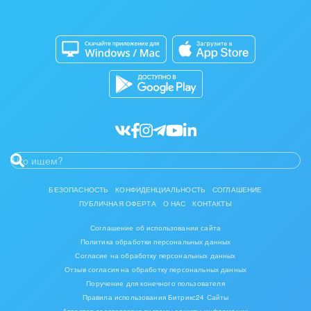
Изготовление памятников и мемориальных
Приложение для Windows и Mac
Совместная работа
комплексов
Битрикс24 Маркет
Кибербезопасность
Инвестиционный бизнес
Разработчикам приложений
Все статьи
Интерьер, дизайн, декор
IT, Интернет
Консалтинговые и управленческие услуги
Культурные события, спорт, шоу-бизнес
БЕЗОПАСНОСТЬ
КОНФИДЕНЦИАЛЬНОСТЬ
СОГЛАШЕНИЕ
ПУБЛИЧНАЯ ОФЕРТА
О НАС
КОНТАКТЫ
Логистика
Соглашение об использовании сайта
Мебель, лес, деревообработка
Политика обработки персональных данных
Согласие на обработку персональных данных
Медицина и фармацевтика
Отзыв согласия на обработку персональных данных
Поручение для конечного пользователя
Правила использования Битрикс24 Сайты
Металлургия