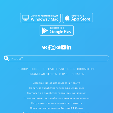
Изготовление памятников и мемориальных
Приложение для Windows и Mac
Совместная работа
комплексов
Битрикс24 Маркет
Кибербезопасность
Инвестиционный бизнес
Разработчикам приложений
Все статьи
Интерьер, дизайн, декор
IT, Интернет
Консалтинговые и управленческие услуги
Культурные события, спорт, шоу-бизнес
БЕЗОПАСНОСТЬ
КОНФИДЕНЦИАЛЬНОСТЬ
СОГЛАШЕНИЕ
ПУБЛИЧНАЯ ОФЕРТА
О НАС
КОНТАКТЫ
Логистика
Соглашение об использовании сайта
Мебель, лес, деревообработка
Политика обработки персональных данных
Согласие на обработку персональных данных
Медицина и фармацевтика
Отзыв согласия на обработку персональных данных
Поручение для конечного пользователя
Правила использования Битрикс24 Сайты
Металлургия