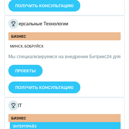
ПОЛУЧИТЬ КОНСУЛЬТАЦИЮ
Ювелирное дело
Юриспруденция
Универсальные Технологии
БИЗНЕС
МИНСК
,
БОБРУЙСК
Мы специализируемся на внедрении Битрикс24 для
управления бизнесом и автоматизации процессов.
Оказываем услуги по настройке, интеграции и
ПРОЕКТЫ
обучению сотрудников. Команда - 12 человек.
ПОЛУЧИТЬ КОНСУЛЬТАЦИЮ
NewIT
БИЗНЕС
ЭНТЕРПРАЙЗ