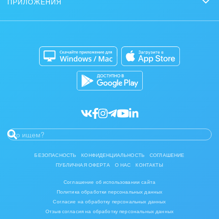
ПРИЛОЖЕНИЯ
Стать партнером
Контакт-центр
Коробочная версия
Отзывы
Мобильное приложение
Автоматизация
Битрикс24 для Энтерпрайз
Приложение для Windows и Mac
Совместная работа
Битрикс24 Маркет
Кибербезопасность
Разработчикам приложений
Все статьи
БЕЗОПАСНОСТЬ
КОНФИДЕНЦИАЛЬНОСТЬ
СОГЛАШЕНИЕ
ПУБЛИЧНАЯ ОФЕРТА
О НАС
КОНТАКТЫ
Соглашение об использовании сайта
Политика обработки персональных данных
Согласие на обработку персональных данных
Отзыв согласия на обработку персональных данных