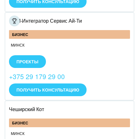
ПОЛУЧИТЬ КОНСУЛЬТАЦИЮ
CRM-Интегратор Сервис Ай-Ти
БИЗНЕС
МИНСК
Внедрим Битрикс24: облако или коробку.
Специализируемся на внедрении CRM.
ПРОЕКТЫ
Специализируемся на разворачивании коробочной
версии.
+375 29 179 29 00
Специализируемся на интеграции с IP телефонией
Infinity call-центр.
ПОЛУЧИТЬ КОНСУЛЬТАЦИЮ
Чеширский Кот
БИЗНЕС
МИНСК