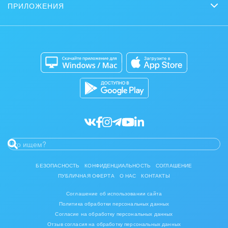
Нейросети
ПРИЛОЖЕНИЯ
Стать партнером
Контакт-центр
Коробочная версия
Отзывы
Мобильное приложение
Автоматизация
Битрикс24 для Энтерпрайз
Приложение для Windows и Mac
Совместная работа
Битрикс24 Маркет
Кибербезопасность
Разработчикам приложений
Все статьи
БЕЗОПАСНОСТЬ
КОНФИДЕНЦИАЛЬНОСТЬ
СОГЛАШЕНИЕ
ПУБЛИЧНАЯ ОФЕРТА
О НАС
КОНТАКТЫ
Соглашение об использовании сайта
Политика обработки персональных данных
Согласие на обработку персональных данных
Отзыв согласия на обработку персональных данных