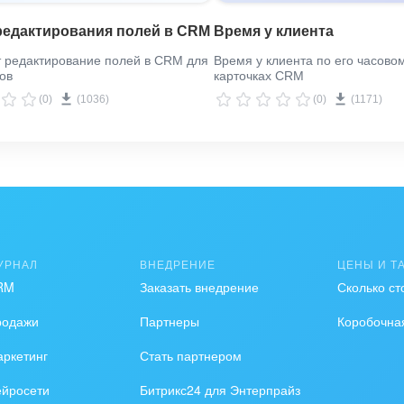
редактирования полей в CRM
Время у клиента
 редактирование полей в CRM для
Время у клиента по его часовом
ов
карточках CRM
(0)
(1036)
(0)
(1171)
УРНАЛ
ВНЕДРЕНИЕ
ЦЕНЫ И Т
RM
Заказать внедрение
Сколько ст
родажи
Партнеры
Коробочна
ркетинг
Стать партнером
ейросети
Битрикс24 для Энтерпрайз