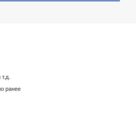
т.д.
по ранее