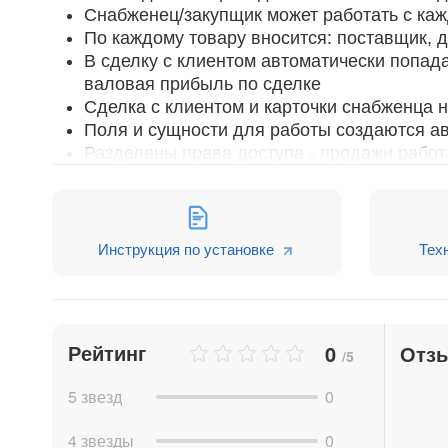
Снабженец/закупщик может работать с каж
По каждому товару вносится: поставщик, д
В сделку с клиентом автоматически попад
валовая прибыль по сделке
Сделка с клиентом и карточки снабженца 
Поля и сущности для работы создаются а
Разделены права доступа - продажи работа
снабженцы работают в своей воронке в см
К снабжению можно привязать сделки с кл
Инструкция по установке
Тех
Решение можно дорабатывать под свои задачи,
индивидуальной доработки - обратитесь к нам 
Функционал доступен на тарифах: Профессион
Рейтинг
0
Отз
/5
5 звезд
0
4 звезды
0