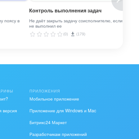
Контроль выполнения задач
Бизне
у поясу в
Не даёт закрыть задачу соисполнителю, если
Задани
не выполнил ее
карточ
(0)
(179)
АРИФЫ
ПРИЛОЖЕНИЯ
оит?
Мобильное приложение
я версия
Приложение для Windows и Mac
Битрикс24 Маркет
Разработчикам приложений