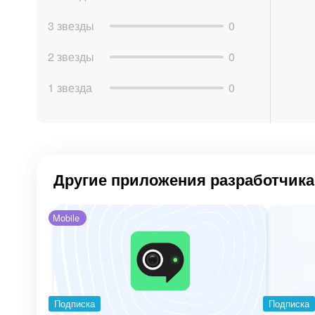
3 звезды
0
2 звезды
0
1 звезда
0
Другие приложения разработчика
Mobile
Подписка
Подписка