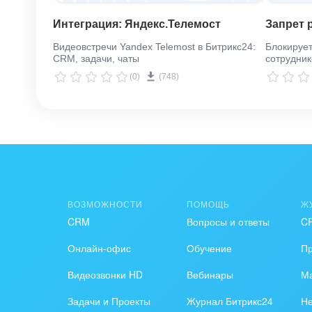
Интеграция: Яндекс.Телемост
Запрет 
Видеовстречи Yandex Telemost в Битрикс24:
Блокирует
CRM, задачи, чаты
сотрудник
(0)
(748)
ВОЗМОЖНОСТИ
ПОМОЩЬ
Ж
CRM
Вопросы и ответы
C
Онлайн-офис
Обучение
П
Видеозвонки HD
Вебинары
Ма
Задачи и Проекты
Журнал Битрикс24
Н