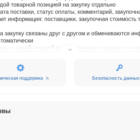
дой товарной позицией на закупку отдельно
ата поставки, статус оплаты, комментарий, закупочн
ает информация: поставщики, закупочная стоимость 
на закупку связаны друг с другом и обмениваются и
втоматически
ют в своей текущей воронке (новую создавать не тр
арт-процессах
иентами из разных воронок продаж
ническая поддержка
Безопасность данных
 т.к. используются стандартные модули Битрикс24.
за консультацией.
альный, Энтерпрайз и все коробочные Битрикс24.
ывы