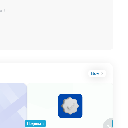
ют!
Все
Подписка
Подпис