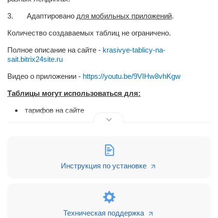
3. Адаптировано
для
мобильных приложений
.
Количество создаваемых таблиц не ограничено.
Полное описание на сайте -
krasivye-tablicy-na-
sait.bitrix24site.ru
Видео о приложении -
https://youtu.be/9VIHw8vhKgw
Таблицы могут использоваться для:
тарифов на сайте
удобной навигации
описания характеристик и преимуществ товаров и
услуг
Инструкция по установке
расписания занятий
сравнения товаров и данных
Техническая поддержка