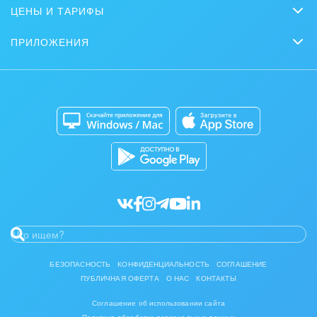
Сайты
Журнал Битрикс24
ЦЕНЫ И ТАРИФЫ
Маркетинг
Партнеры
Интернет-магазины
Сколько стоит?
Задать вопрос
Нейросети
ПРИЛОЖЕНИЯ
Стать партнером
Контакт-центр
Коробочная версия
Отзывы
Мобильное приложение
Автоматизация
Битрикс24 для Энтерпрайз
Приложение для Windows и Mac
Совместная работа
Битрикс24 Маркет
Кибербезопасность
Разработчикам приложений
Все статьи
БЕЗОПАСНОСТЬ
КОНФИДЕНЦИАЛЬНОСТЬ
СОГЛАШЕНИЕ
ПУБЛИЧНАЯ ОФЕРТА
О НАС
КОНТАКТЫ
Соглашение об использовании сайта