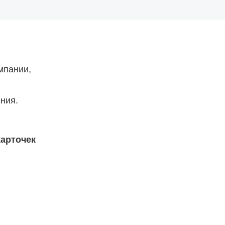
мпании,
ния.
карточек