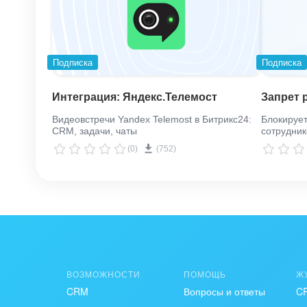
Подписка
Подписка
Интеграция: Яндекс.Телемост
Запрет 
Видеовстречи Yandex Telemost в Битрикс24:
Блокирует
CRM, задачи, чаты
сотрудник
(0)
(752)
ВОЗМОЖНОСТИ
ПОМОЩЬ
Ж
CRM
Вопросы и ответы
C