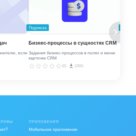
Подписка
Подпис
дач
Бизнес-процессы в сущностях CRM
Краси
лнителю, если
Задания бизнес-процессов в полях и меню
Стильн
карточек CRM
сайтов
(0)
(266)
АРИФЫ
ПРИЛОЖЕНИЯ
оит?
Мобильное приложение