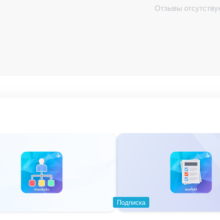
Отзывы отсутству
что делает приложение доступным для всех сотрудни
зволяет каждому найти шутки по своему вкусу
тирует, что ваши сотрудники будут получать свежие
ективе
лает общение с ним более живым и увлекательным
"
уже сейчас и поднимите настроение своей команд
Подписка