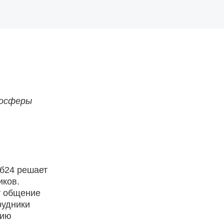
мосферы
б24 решает
иков.
т общение
рудники
нию