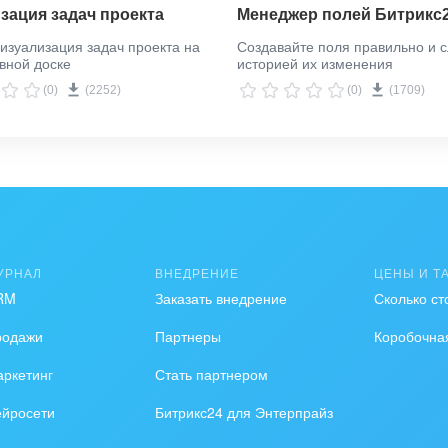
зация задач проекта
Менеджер полей Битрикс
изуализация задач проекта на
Создавайте поля правильно и с
вной доске
историей их изменения
(0)
(2252)
(0)
(1709)
УРНАЛ
ВНЕДРЕНИЕ
ЦЕНЫ И Т
RM
Заказать внедрение
Сколько ст
родажи
Партнеры
Коробочна
ркетинг
Стать партнером
ейросети
Битрикс24 для Энтерпрайз