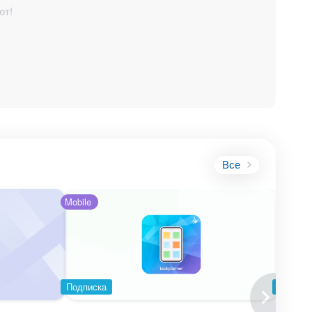
ют!
ков без
 шутки
Все
Mobile
е!
Подписка
Подпис