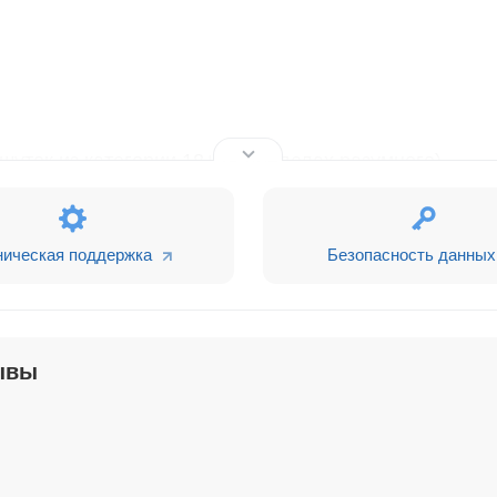
шуток из категории 18+ (в пределах разумного).
ническая поддержка
Безопасность данных
ывы
астроек