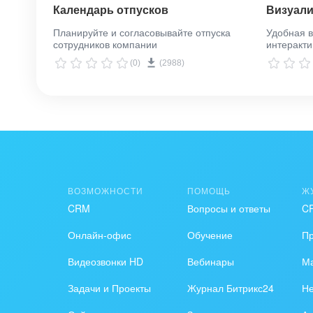
Календарь отпусков
Визуали
Планируйте и согласовывайте отпуска
Удобная в
сотрудников компании
интеракти
(0)
(2988)
ВОЗМОЖНОСТИ
ПОМОЩЬ
Ж
CRM
Вопросы и ответы
C
Онлайн-офис
Обучение
П
Видеозвонки HD
Вебинары
Ма
Задачи и Проекты
Журнал Битрикс24
Н