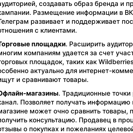
аудиторией, создавать образ бренда и 
кампании. Размещение информации в ВК
Телеграм развивает и поддерживает по
отношения с клиентами.
Торговые площадки
. Расширить аудито
многим компаниям удается за счет учас
торговых площадок, таких как Wildberrie
особенно актуально для интернет-комме
ищут и сравнивают товары.
Офлайн-магазины
. Традиционные точк
канал. Позволяет получать информацию п
магазине может очно сравнить товары, п
получить консультацию. Продавец в про
отзывы о покупках и пожеланиях целевой