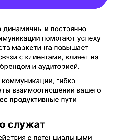
а динамичны и постоянно
оммуникации помогают успеху
дств маркетинга повышает
вязи с клиентами, влияет на
брендом и аудиторией.
л коммуникации, гибко
таты взаимоотношений вашего
лее продуктивные пути
го служат
ействия с потенциальными