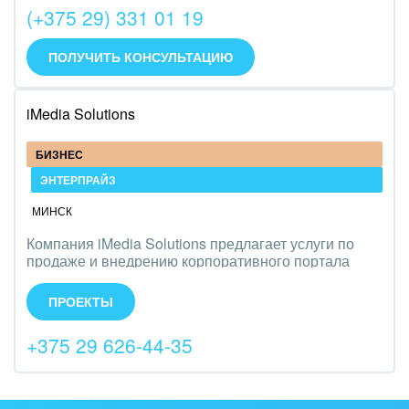
разработки собственных решений до обучения и
Изготовление памятников и мемориальных
(+375 29) 331 01 19
поддержки.
В штате 12 аттестованных разработчиков
комплексов
ПОЛУЧИТЬ КОНСУЛЬТАЦИЮ
Инвестиционный бизнес
iMedia Solutions
Интерьер, дизайн, декор
IT, Интернет
БИЗНЕС
ЭНТЕРПРАЙЗ
Консалтинговые и управленческие услуги
МИНСК
Культурные события, спорт, шоу-бизнес
Компания iMedia Solutions предлагает услуги по
продаже и внедрению корпоративного портала
Логистика
Битрикс24, а также автоматизации бизнес-
процессов компании. Работаем на рынке Беларуси
ПРОЕКТЫ
и России.
Мебель, лес, деревообработка
+375 29 626-44-35
Медицина и фармацевтика
Металлургия