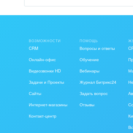
Обра
Создание сайтов
Обще
Интернет-магазин и CRM
орга
Крупные корпоративные
Охра
ВОЗМОЖНОСТИ
ПОМОЩЬ
Ж
внедрения
CRM
Вопросы и ответы
C
Пром
Внедрение для медицины
Онлайн-офис
Обучение
П
СМИ,
Внедрение для
спра
Видеозвонки HD
Вебинары
Ма
гос.организаций
Задачи и Проекты
Журнал Битрикс24
Н
Стра
Внедрение онлайн-
Сайты
Задать вопрос
Ав
продаж
Строи
благ
Интернет-магазины
Отзывы
Со
Внедрение онлайн-офиса
Контакт-центр
Ки
/ Интранета
Тран
авто
Вс