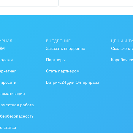
зование, наука
ственно-политические
низации
на, безопасность
УРНАЛ
ВНЕДРЕНИЕ
ЦЕНЫ И Т
RM
Заказать внедрение
Сколько ст
ышленность
родажи
Партнеры
Коробочна
 издательства,
вочники
ркетинг
Стать партнером
ейросети
Битрикс24 для Энтерпрайз
хование
томатизация
тельство, ремонт и
оустройство
вместная работа
бербезопасность
спорт, Авиация,
бизнес
е статьи