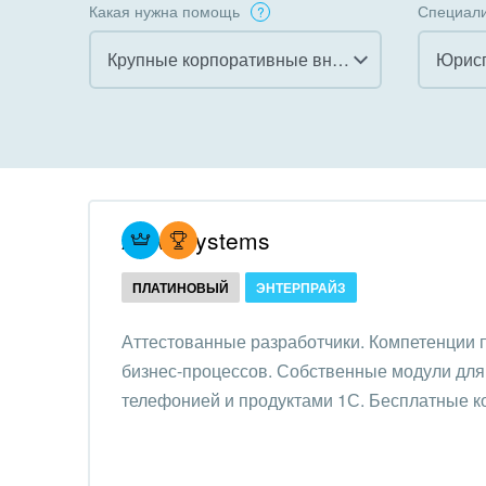
Какая нужна помощь
Специали
Крупные корпоративные внедрения
Юрис
Все
Все
Внедрение CRM
Гост
бизн
Внедрение КЭДО
Госу
Atevi Systems
Интеграция с 1С
Комм
ПЛАТИНОВЫЙ
ЭНТЕРПРАЙЗ
Организация задач и
проектов
Неко
Аттестованные разработчики. Компетенции
орга
бизнес-процессов. Собственные модули для 
Внедрение Бизнес-
Благ
телефонией и продуктами 1С. Бесплатные к
процессов
Недв
Системное
комп
администрирование