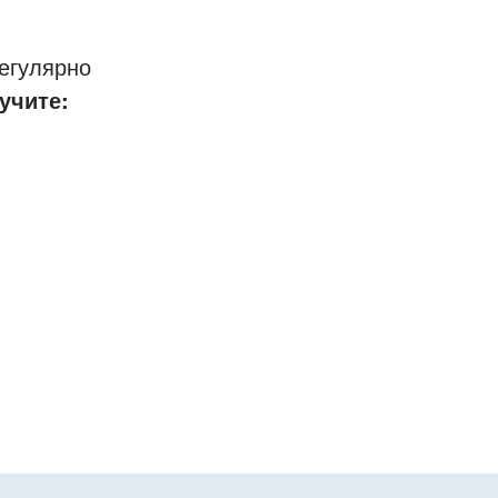
егулярно
учите: