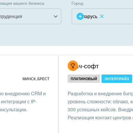
зация вашего бизнеса
Город
пруденция
Беларусь
инично-ресторанный
ес
дарственные организации
Итач-софт
унальные услуги, ЖКХ
МИНСК
,
БРЕСТ
ПЛАТИНОВЫЙ
ЭНТЕРПРАЙЗ
ммерческие, религиозные
 по внедрению CRM и
Разработка и внедрение Битр
низации,
интеграции с IP-
уровень сложности: облако, 
отворительность
онсультации.
300 успешных кейсов. Внедре
ижимость, риэлтерские
Реализация контакт-центров 
ании