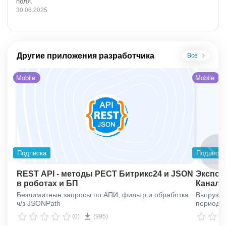
поля.
30.06.2025
Другие приложения разработчика
Все
Mobile
Mobile
Подписка
Подписка
REST API - методы РЕСТ Битрикс24 и JSON
Экспорт
в роботах и БП
Каналы
Безлимитные запросы по АПИ, фильтр и обработка
Выгрузка
ч/з JSONPath
период
(0)
(995)