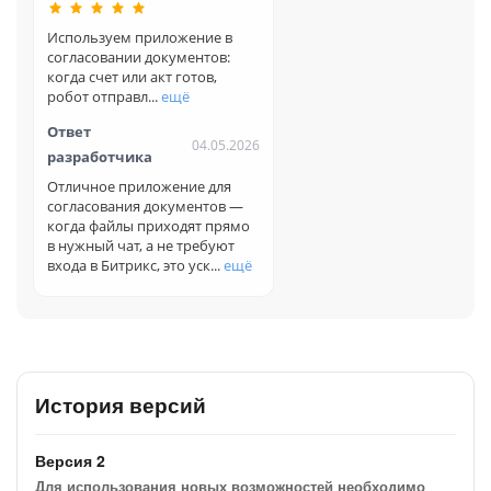
Поэтому появились поля “Название файла с
Используем приложение в
модификатором name“ (для корректной передачи формата
согласовании документов:
файла) и текстовое поле “Подпись к файлу”.
когда счет или акт готов,
робот отправл...
ещё
А в списочном поле “parse_mode” появились пункты,
относящиеся к форматам файлов.
Ответ
04.05.2026
разработчика
Поле “Текст сообщения или Ссылка на файл” обеспечивает
вариативность PRO-версии. Но в будущем мы сделаем
Отличное приложение для
функционал еще удобнее, разбив его на 2
согласования документов —
самостоятельных поля.
когда файлы приходят прямо
в нужный чат, а не требуют
Полезные приложения для администраторов и
входа в Битрикс, это уск...
ещё
интеграторов
История версий
Версия 2
Для использования новых возможностей необходимо