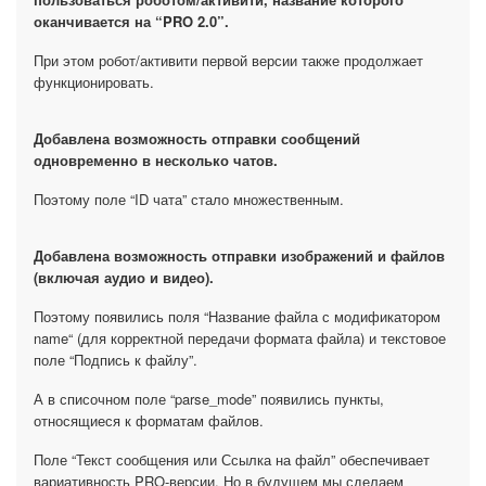
оканчивается на “PRO 2.0”.
При этом робот/активити первой версии также продолжает
функционировать.
Добавлена возможность отправки сообщений
одновременно в несколько чатов.
Поэтому поле “ID чата” стало множественным.
Добавлена возможность отправки изображений и файлов
(включая аудио и видео).
Поэтому появились поля “Название файла с модификатором
name“ (для корректной передачи формата файла) и текстовое
поле “Подпись к файлу”.
А в списочном поле “parse_mode” появились пункты,
Основной функционал
относящиеся к форматам файлов.
Приложение добавляет новые Активити в Дизайнер бизнес-
Поле “Текст сообщения или Ссылка на файл” обеспечивает
процессов, а также новых Роботов (простая и PRO версии).
вариативность PRO-версии. Но в будущем мы сделаем