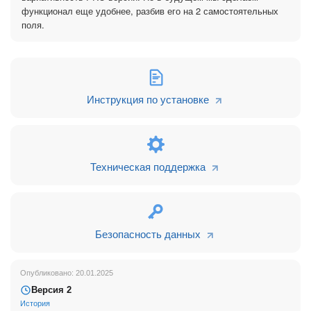
функционал еще удобнее, разбив его на 2 самостоятельных
Функционал позволяет получать уведомления о работе
поля.
вашего Битрикс24 в группах/чатах Telegram, а также
персонально, от Телеграм-бота.
Получателями уведомлений могут быть как сотрудники
вашей компании, так и ваши клиенты.
Инструкция по установке
Сообщения можно отправлять по расписанию либо в
зависимости от изменений на портале (например, когда лид,
сделка или задача попадает в стадию, где установлен
робот приложения).
Особенности использования
Техническая поддержка
Приватность и надежность обеспечивается тем, что
приложение использует официальное Bot API Telegram.
Поэтому мы рекомендуем вам самостоятельно создать
Безопасность данных
Телеграм-бота через @BotFather.
А затем – указать в настройках приложения API токен
Опубликовано: 20.01.2025
вашего бота.
Версия 2
История