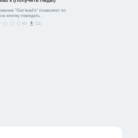
ead's (Получить Лиды)
жение "Get lead's" позволяет по
 на кнопку передать
чественные" Лиды с
(0)
(11)
деленных стадий провала
жеру на повторную проработку