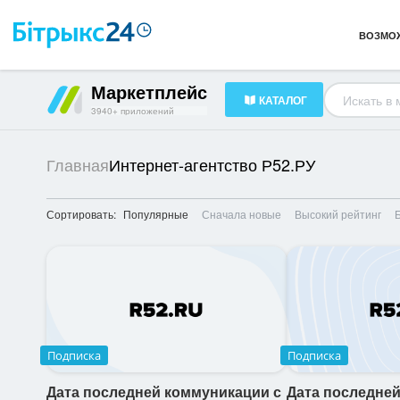
Каналы и коммуникации
261
ВОЗМО
Готовые решения
239
HR-менеджмент
319
Маркетплейс
КАТАЛОГ
Документооборот
79
3940+ приложений
Интернет-агентство Р52.РУ
Главная
Сортировать:
Популярные
Сначала новые
Высокий рейтинг
Подписка
Подписка
Дата последней коммуникации с
Дата последней