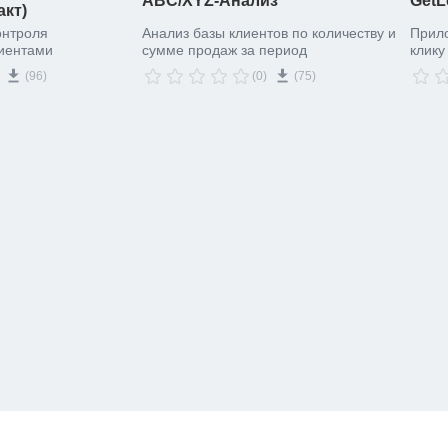
ABC/XYZ-Анализ
GetL
акт)
онтроля
Анализ базы клиентов по количеству и
Прило
лиентами
сумме продаж за период
клику
"Нека
(96)
(0)
(75)
опре
менед