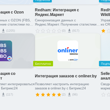
Redham: Интеграция с
Redh
ация с Ozon
Яндекс.Маркет
Wild
х с OZON (FBS,
Синхронизация данных с
Управ
ение статистики по
Яндекс.Маркет. Получение статистики
из C
 сборочных заданий.
по заказам и ведение сборочных
(1205)
(0)
(917)
заданий.
Бесплатно
Подп
ация со
Sell
Интеграция заказов с onliner.by
т
анал
яет интегрироваться
Позволяет настроить интеграцию
Сводн
 Битрикс24
заказов в onliner.by с Битрикс24
марке
(117)
(2)
(96)