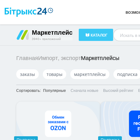
Каналы и коммуникации
261
ВОЗМО
Готовые решения
239
HR-менеджмент
320
Маркетплейс
КАТАЛОГ
Документооборот
80
3940+ приложений
Маркетплейсы
Главная
Импорт, экспорт
заказы
товары
маркетплейсы
подписка
Сортировать:
Популярные
Сначала новые
Высокий рейтинг
Подписка
Подписка