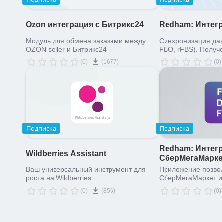
Ozon интеграция с Битрикс24
Redham: Интегр
Модуль для обмена заказами между
Синхронизация данны
OZON seller и Битрикс24
FBO, rFBS). Получ
заказам и ведение
(0)
(1677)
(0)
Подписка
Подписка
Redham: Интегр
Wildberries Assistant
СберМегаМарке
Ваш универсальный инструмент для
Приложение позвол
роста на Wildberries
СберМегаМаркет и
(0)
(856)
(0)