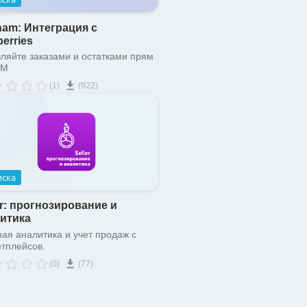
am: Интеграция с
berries
ляйте заказами и остатками прям
RM
(1)
(922)
иска
er: прогнозирование и
итика
ая аналитика и учет продаж с
тплейсов.
(0)
(77)