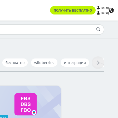
ВХОД
ПОЛУЧИТЬ БЕСПЛАТНО
ВХОД
бесплатно
wildberries
интеграции
складской у
иска