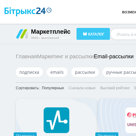
Каналы и коммуникации
260
ВОЗМО
Готовые решения
239
HR-менеджмент
318
Маркетплейс
КАТАЛОГ
Документооборот
79
3930+ приложений
Email-рассылки
Главная
Маркетинг и рассылки
подписка
emails
рассылки
ручные расс
Сортировать:
Популярные
Сначала новые
Высокий рейтинг
Подписка
Подписка