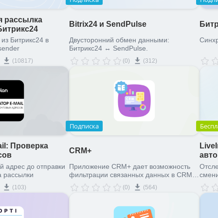
я рассылка
Bitrix24 и SendPulse
Битр
Битрикс24
 из Битрикс24 в
Двусторонний обмен данными:
Синхр
sender
Битрикс24 ↔ SendPulse.
(10817)
(0)
(312)
Подписка
Беспл
il: Проверка
Live
CRM+
сов
авт
и Че
й адрес до отправки
Приложение CRM+ дает возможность
Отсле
а рассылки
фильтрации связанных данных в CRM
смени
для email-рассылок.
клиен
(103)
(0)
(564)
mail 
звонк
списк
плат