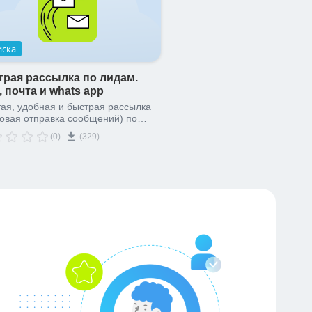
иска
рая рассылка по лидам.
 почта и whats app
ая, удобная и быстрая рассылка
овая отправка сообщений) по
. Возможность отправить
(0)
(329)
щение удобным для клиента
обом.