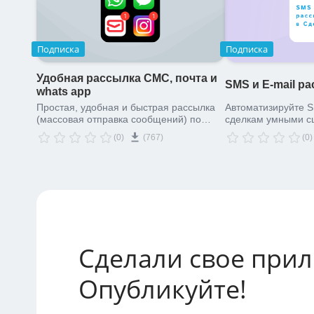
Подписка
Подписка
Удобная рассылка СМС, почта и
SMS и E-mail р
whats app
Простая, удобная и быстрая рассылка
Автоматизируйте 
(массовая отправка сообщений) по
сделкам умными с
списку Сделок с клиентами.
(0)
(767)
(0)
Возможность отправить сообщение
удобным для клиента способом.
Сделали свое при
Опубликуйте!