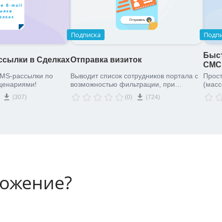
Подписка
Подп
Быст
ассылки в Сделках
Отправка визиток
СМС,
SMS-рассылки по
Выводит список сотрудников портала с
Прост
ценариями!
возможностью фильтрации, при
(масс
нажатии на кнопку отправляет карточки
лидам
(307)
(0)
(724)
с контактами выделенных
сооб
пользователей на электронную почту.
спос
Карточки могут быть импортированы в
различные приложения(контакты
Google, контакты устройств на Android и
т.д.).
ложение?