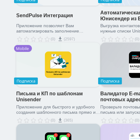
Автоматическа
SendPulse Интеграция
Юнисендер из 
Приложение позволяет Вам
Выгрузка контактов
автоматизировать заполнение
нужные списки Uni
адресных книг SendPulse при помощи
(0)
(2597)
(0)
бизнес-процессов.
Mobile
Подписка
Подписка
Письма и КП по шаблонам
Валидатор E-ma
Unisender
почтовых адре
Приложение для быстрого и удобного
Проверьте почтовы
создания шаблонного письма прямо из
письма или запуск
CRM
(0)
(365)
(0)