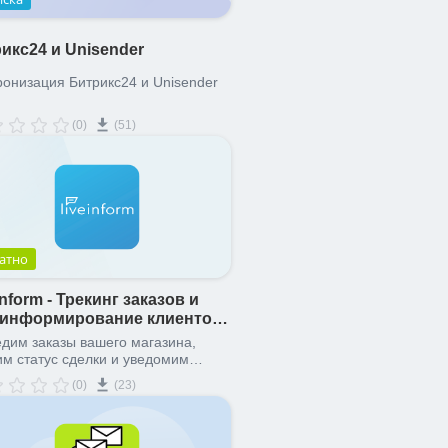
икс24 и Unisender
онизация Битрикс24 и Unisender
(0)
(51)
атно
Inform - Трекинг заказов и
оинформирование клиентов
рный список
дим заказы вашего магазина,
м статус сделки и уведомим
тов о статусе отправки по СМС, E-
(0)
(23)
и с помощью автоматических
ов. Проверим клиента по Черному
у, если отправляете с наложенным
ежом.